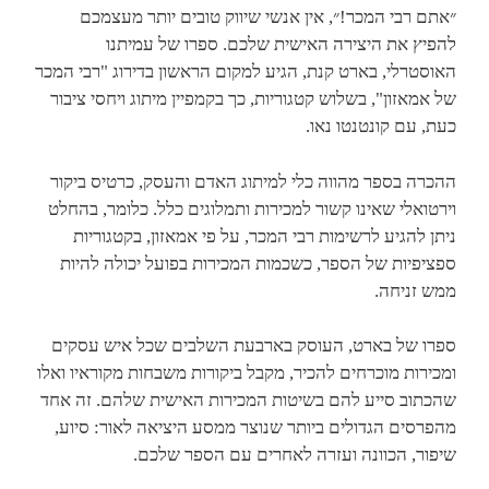
״אתם רבי המכר!״, אין אנשי שיווק טובים יותר מעצמכם
להפיץ את היצירה האישית שלכם. ספרו של עמיתנו
האוסטרלי, בארט קנת, הגיע למקום הראשון בדירוג "רבי המכר
של אמאזון", בשלוש קטגוריות, כך בקמפיין מיתוג ויחסי ציבור
כעת, עם קונטנטו נאו.
ההכרה בספר מהווה כלי למיתוג האדם והעסק, כרטיס ביקור
וירטואלי שאינו קשור למכירות ותמלוגים כלל. כלומר, בהחלט
ניתן להגיע לרשימות רבי המכר, על פי אמאזון, בקטגוריות
ספציפיות של הספר, כשכמות המכירות בפועל יכולה להיות
ממש זניחה.
ספרו של בארט, העוסק בארבעת השלבים שכל איש עסקים
ומכירות מוכרחים להכיר, מקבל ביקורות משבחות מקוראיו ואלו
שהכתוב סייע להם בשיטות המכירות האישית שלהם. זה אחד
מהפרסים הגדולים ביותר שנוצר ממסע היציאה לאור: סיוע,
שיפור, הכוונה ועזרה לאחרים עם הספר שלכם.