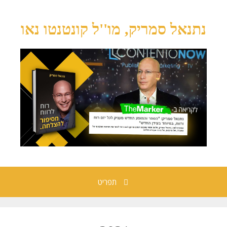
נתנאל סמריק, מו''ל קונטנטו נאו
תפריט