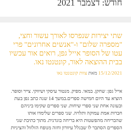
חודש:
דצמבר 2021
שתי יצירות שנפרסו לאורך עשור וחצי,
"מספרה שלום" ו-"אנשים אחרונים" פרי
עטו של הסופר אייל גפן, רואים אור עכשיו
בבית ההוצאה לאור, קונטנטו נאו.
15/12/2021
מאת
צוות קונטנטו נאו
אייל גפן: שחקן. במאי. מפיק. מנטור עיסקי ושיווקי. צייר וסופר.
הוציא עד היום חמישה ספרים.במשך 14 שנה כתב גפן בעת
ובעונה אחת שני ספרי שיחות. שני ספרים שקימו ביניהם
חברות אמת עמוקה ותלויה. שני ספרים שלימדו אותו
שהבריחה מהפשטות היא בריחה בוגדנית. מתוך כתיבת שני
הספרים הסתבר לו שבגלל עיוורון וחזה מנופח הזלזול והציניות