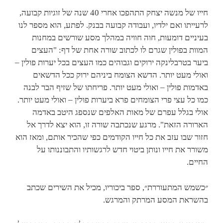
חייו של מנשה יצחק התהפכו אחרי 40 שנה של זוגיות קבועה,
לרעייתו ואם ילדיו, ועבודה קבועה בבנק. לפתע, הוא מספר לנו
בעיניים דומעות, חוה חוויה במהלך מסע שורשים במחנות
המוות בפולין שגרם לו לכתוב שורה אחת של דף: "העצים
ביער בטרבלינקה ירוקים וגבוהים כמו העצים בכל יערות פולין –
ואולי מעט יותר. הדשא הצומח ביניהם ירוק ככל הדשאים
באדמות פולין – ואולי מעט יותר. פריחתו של שזיף הבר לבנה
כמו כל עצי פרי הצומחים פרא ביערות פולין – ואולי מעט יותר.
אולי בגלל עפרם של מאות האלפים שנספג היטב באדמה
הארורה הזאת". מרגע שנכתבה שורה זו, הוא יצא לדרך אל
חזור שבו עזב את כל חייו הקודמים כפי שהכיר אותם, ומאז הוא
משורר את חייו ונותן ביטוי חדש לרגשותיו והתבוננותו על
החיים.
״כשמש המתעוררת״, ספר ביכוריו, מכיל את השירים שכתב
בהשראת המסע המרתק והמרגש.