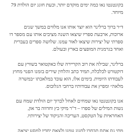
בקונטנטו נאו כמה ימים מוקדם יותר, וכעת חוגג יום הולדת 79
מיוחד.
ד״ר ברוך ברלינר הוא יוצר אותו אנו מלווים במשך שנים
ארוכות, ארבעת ספריו שיצאו השנה מציבים אותו עם מספר דו
ספרתי של יצירות שיצאו לאור עמנו. שלושה ספרים בעברית
ואחד בגרמנית המופצים בארץ ובעולם.
ברלינר, שבילה את רוב הקריירה שלו כאקטואר בשוויץ עם
דוקטורט לכלכלה, תמיד כתב והלחין שירים בזמנו הפנוי מחוץ
לעבודתו היומית. בימים אלו, הוא עובד במלאכתו ״במשרה
מלאה״ ומפיץ את עבודותיו ברחבי הגלובוס.
אנו בקונטנטו נאו שמחים לאחל לברוך יום הולדת שמח עם
נשות המילים של ספרו – ד"ר מיקי כץ וחדווה בר און,
האחראיות על הטקסט, העריכה והניקוד של יצירותיו.
מתי גם אתם תבחרו לחגוג עמנו ולצאת יחדיו למסע יציאה