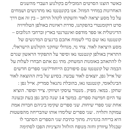
כאשר הוצגו הסרטים המובילים בקולנוע העברי מהשנים
האחרונות במחיר המוזל. אנו בקונטנטו נאו מתרגשים ושמחים
על כל מסע יציאה לאור והשקתו לקהל הרחב – בין זה אם דרך
סרט דוקומנטרי בהפקתנו, סדרת ראיונות באולפן הטלוויזיה
הדיגיטלית או ספר מודפס ואינטרנטי בארץ וברחבי הגלובוס –
קונטנטו נאו שם כדי לשמוח אתכם ברגעים המרגשים של
מסע היציאה לאור. צחי נוי, מגדולי שחקני הקולנוע הישראלי,
התראיין באולפן קונטנטו נאו וסיפר על התפקיד הראשון שגרם
לו להתאהב באומנות המשחק. מתי גם אתם תבחרו לעלות על
הבמה של קונטנטו עם סיפורכם הייחודי?שני ספרים חדשים
של אייל גפן, יוצאים לאור עכשיו. בסיוע של בית ההוצאה לאור
הבינלאומי, קונטנטו נאו, בהובלת נתנאל סמריק. אייל גפן :
שחקן . במאי. מפיק . מנטור עיסקי ושיווקי. צייר וסופר. הוציא
עד היום חמישה ספרים. במשך 14 שנה כתב גפן בעת ובעונה
אחת שני ספרי שיחות. שני ספרים שקימו ביניהם חברות אמת
עמוקה ותלויה . שני ספרים שלימדו אותו שהבריחה מהפשטות
היא בריחה בוגדנית. מתוך כתיבת שני הספרים הסתבר לו
שבגלל עיוורון וחזה מנופח הזלזול והציניות הפכו לסתימה