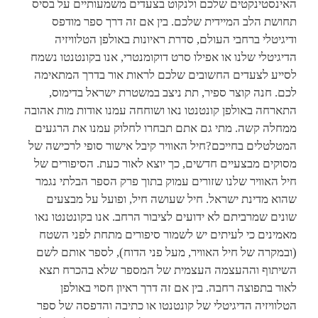
האינסטינקטים שלכם ולנקוט בצעדים משמעותיים על בסיס
תחושת הלב המיידית שלכם. בין אם זה דרך ספר מודפס
ודיגיטלי ברחבי העולם, סדרת ראיונות באולפן הטלוויזיה
הדיגיטלי שלנו או אפילו סרט דוקומנטרי, אנו בקונטנטו נשמח
לסייע לצעדים החשובים שלכם לראות אור בדרך המתאימה
לכם. חנה קוצר ספיר, תת ניצב במשטרת ישראל בדימוס,
התארחה באולפן קונטנטו נאו ושוחחה עמנו אודות מות אהובה
ממחלה קשה. מתי גם אתם תבחרו לחלוק עמנו את הרגעים
המטלטלים בחייכם?חיל האוויר קיבל אישור סופי לרכישה של
מסוקים מבצעיים חדשים, כך יוצא לאור כעת. הסיפורים של
חיל האוויר שלנו שזורים עמוק בתוך פרק הספר הבלתי נגמר
שהוא מדינת ישראל. חיל שעושה חיל, ופועל על מבצעים
שונים שמרביתם לא ידועים לציבור הרחב. אנו בקונטנטו נאו
מאמינים כי לעיתים יש לשמור סיפורים מתחת לפני השטח
(ובמקרה של חיל האוויר, מעל פני הדוח), לספר אותם לשם
השיתוף וההעצמה העצמית של המספר שלא בהכרח תצא
לאור בתפוצה רחבה. בין אם זה דרך ראיון חסוי באולפן
הטלוויזיה הדיגיטלי של קונטנטו או כתיבה והדפסה של ספר