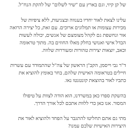
של קן קיזי, וגם בארץ עם "שיר לשלום" של להקת הנח"ל.
עלינו לצאת לאור יחדיו בענווה ובצניעות, ללא ציפיות של
מכירות עצומות או תמלוגים ארוכים. עם זאת, כל יצירה הרואה
אור ונחשפת גם לקהל מצומצם של אנשים, יכולה לעשות
הבדל אישי ואנושי בחלק מאלו החוזים בה. מתוך טראומה
וכאב, יוצאות יצירות טהורות ומעוררות שלווה.
ד"ר גבי וייסמן, הקב"ן הראשון של צה"ל שהתמודד עם עשרות
חיילים בטראומה האישית שלהם, בחר באומץ להוציא את
כתביו לאור בהוצאת קונטנטו נאו.
בהשקת ספרו כאן במשרדנו, הוא הודה לצוות על טיפולו
המסור. אנו כאן כדי ללוות אתכם לכל אורך הדרך.
מתי גם אתם תחליטו להתגבר על הפחד ולהוציא לאור את
היצירות האישיות שלכם עמנו?