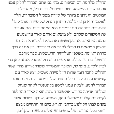
תחילת מלחמת יום הכיפורים. מתי גם אתם תבחרו לחלוק עמנו
את הפשרות המשמעותיות בחייכם?נדב רז ז״ל, מהחיילים
הבולטים והנודעים ביותר של סיירת מטכ״ל המובחרת, הלך
לעולמו והוא בן 62 בלבד. היתרון הגדול של סיירת מטכ״ל על
האתגרים בפניהם הם עומדים הוא המסתוריות. הם אוגרים
את הסיפורים שלהם ולא מוציאים אותם לאור עד שמגיע
הרגע המתאים. אנו בקונטנטו נאו נשמח למצוא את הרגע
והאופן המתאים בו תוכלו לספר את סיפורכם. בין אם זה דרך
סדרת ראיונות באולפן הטלוויזיה הדיגיטלית, ספר מודפס
ודיגיטלי ברחבי העולם או אפילו סרט דוקומנטרי, אנחנו כאן כדי
לכוון ולסייע. מוטי לוי, הסופר והמשורר ששרד אירוע מוחי קשה
והחליט לחבר רומן אודות חייל סיירת מטכ״ל, יצא לאור עם
קונטנטו והודה לצוות על החוויה שלו במסע זה. מתי גם אתם
תבחרו להגיע ולצאת עמנו למסע בקונטנטו?לאחר שנחל
הצלחה אדירה בחודש אוקטובר השנה, יצאה לאור ההחלטה
לקיים יום קולנוע ישראלי נוסף, השבוע, שגרף עשרות אלפי
צופים לבתי הקולנוע ברחבי הארץ. ביום זה התקיים מבצע
רוחבי בכל המדינה של סרטים ישראלים בעשרה שקלים,