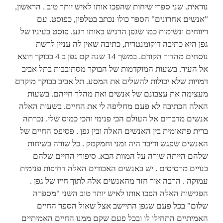
נוראית. שני ספרי שיחות שהפכו אותו לאיש יותר טוב . הראשון,
"אנשים אחרונים" הספר כולו נכתב בטלפון, כפוסט. עם
ריווחים ונשימות כמו שגפן הרגיש באותו רגע. פוסט בעיניו של
גפן היא כתיבה דוקומנטרית, כתיבה שאין לה עניין לרשת
נוסחים מהדור הקודם. במשך 14 שנה קם גפן ב 4 בבוקר ויוצא
אל העיר. בשעות המוקדמות של הבוקר מסתובבות בתל אביב
דמויות שלא יכולות להשלים את המסע. תל אביב בבוקר מוקדם
מעצימה את עצבונם של אנשים ואת מהלך חייהם. בשעות
האלה הכתיבה לא פעם מחליפה לי את החיים. בשעות האלה
אנשים מדברים אל העולם הכי פנימי והכי כמוס שלי. נכרתה
ברית פתאומית בין האנשים האלה ובין גפן . פסיפס החיים של
האנשים שפגש ודיבר היה זמני וחמקמק . כל שורה בשיחות
שלהם הייתה שורה על המוות הבא. סיפורי החיים שלהם
בנויים מרסיסים . יש באנשים האבודים האלה דחיפות פנימית
עמוקה . הרבה אור חזר מהאנשים אלה לתוך חייו של גפן .
הפגישות האלה הפכו אותו לאיש יותר טוב השני "מספרה
שלום" בכל פעם שגפן התיישב אצל שאול הספר החיים
האמיתיים התחילו לו ובכל פעם שקם ממנו החיים האמיתיים