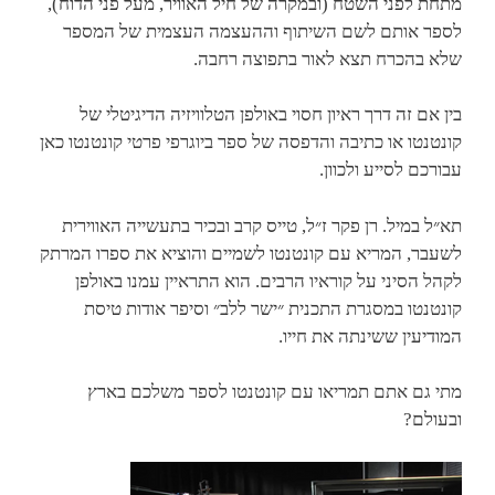
מתחת לפני השטח (ובמקרה של חיל האוויר, מעל פני הדוח),
לספר אותם לשם השיתוף וההעצמה העצמית של המספר
שלא בהכרח תצא לאור בתפוצה רחבה.
בין אם זה דרך ראיון חסוי באולפן הטלוויזיה הדיגיטלי של
קונטנטו או כתיבה והדפסה של ספר ביוגרפי פרטי קונטנטו כאן
עבורכם לסייע ולכוון.
תא״ל במיל. רן פקר ז״ל, טייס קרב ובכיר בתעשייה האווירית
לשעבר, המריא עם קונטנטו לשמיים והוציא את ספרו המרתק
לקהל הסיני על קוראיו הרבים. הוא התראיין עמנו באולפן
קונטנטו במסגרת התכנית ״ישר ללב״ וסיפר אודות טיסת
המודיעין ששינתה את חייו.
מתי גם אתם תמריאו עם קונטנטו לספר משלכם בארץ
ובעולם?