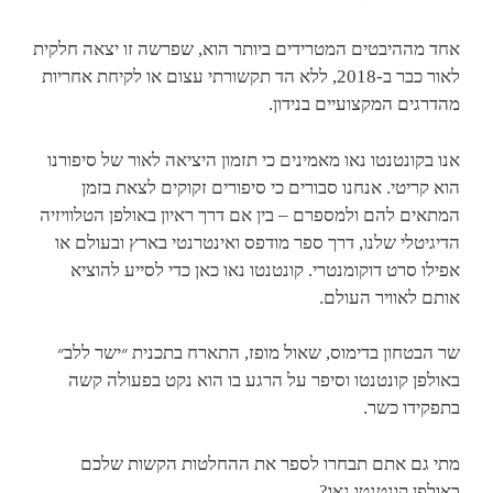
אחד מההיבטים המטרידים ביותר הוא, שפרשה זו יצאה חלקית
לאור כבר ב-2018, ללא הד תקשורתי עצום או לקיחת אחריות
מהדרגים המקצועיים בנידון.
אנו בקונטנטו נאו מאמינים כי תזמון היציאה לאור של סיפורנו
הוא קריטי. אנחנו סבורים כי סיפורים זקוקים לצאת בזמן
המתאים להם ולמספרם – בין אם דרך ראיון באולפן הטלוויזיה
הדיגיטלי שלנו, דרך ספר מודפס ואינטרנטי בארץ ובעולם או
אפילו סרט דוקומנטרי. קונטנטו נאו כאן כדי לסייע להוציא
אותם לאוויר העולם.
שר הבטחון בדימוס, שאול מופז, התארח בתכנית ״ישר ללב״
באולפן קונטנטו וסיפר על הרגע בו הוא נקט בפעולה קשה
בתפקידו כשר.
מתי גם אתם תבחרו לספר את ההחלטות הקשות שלכם
באולפן קונטנטו נאו?