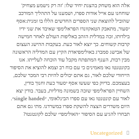
אלה הוא משחק בהצגת יחיד שלו: 'זה רק נישמע מצחיק'
שוחחנו עם אייל אודות ספרו, ושמענו על התהליך המורכב
שהוביל להוצאת שני הספרים החדשים הללו בו זמנית:אסף
יסעור, מתאבק הטאקוונדו הפראלימפי שאיבד את שני ידיו
בילדותו, זכה במדלית הזהב באליפות העולם לאחר חמישה
קרבות קשוחים. כך יוצא לאור כעת. בעקבות ההישג העצום
של אבישג סמברג באולימפיאדת הקיץ עם המדליה הראשונה
מבין רבות, הענף המתפתח מקבל עוד הוכחה לעלייתו. אנו
בקונטנטו נאו מאמינים כי עם כוח רב וצמא להוציא את הסיפור
הייחודי שלכם לאור, גם אתם יכולים להיות רבי המכר שלכם,
בעצמכם. בדיוק כפי שעשו אסף יסעור כעת וחנוך בודין,
השחיין הפראלימפי שזכה בשמונה מדליות, בעבר. בודין יצא
לאור עם קונטנטו נאו עם ספרו הבינלאומי, ״single handed״.
היום משדרים הצצה להשקת ספרו במשרדנו. מתי גם אתם
תבחרו להגיע עם הסיפור ״האולימפי״ שלכם לקונטנטו?
Uncategorized