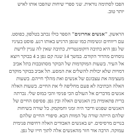
הפכו לסתימה נוראית. שני ספרי שיחות שהפכו אותו לאיש
יותר טוב.
הראשון,
"אנשים אחרונים"
הספר כולו נכתב בטלפון, כפוסט.
עם ריווחים ונשימות כמו שגפן הרגיש באותו רגע. פוסט בעיניו
של גפן היא כתיבה דוקומנטרית, כתיבה שאין לה עניין לרשת
נוסחים מהדור הקודם. במשך 14 שנה קם גפן ב 4 בבוקר ויוצא
אל העיר. בשעות המוקדמות של הבוקר מסתובבות בתל אביב
דמויות שלא יכולות להשלים את המסע. תל אביב בבוקר מוקדם
מעצימה את עצבונם של אנשים ואת מהלך חייהם. בשעות
האלה הכתיבה לא פעם מחליפה לי את החיים. בשעות האלה
אנשים מדברים אל העולם הכי פנימי והכי כמוס שלי. נכרתה
ברית פתאומית בין האנשים האלה ובין גפן. פסיפס החיים של
האנשים שפגש ודיבר היה זמני וחמקמק. כל שורה בשיחות
שלהם הייתה שורה על המוות הבא. סיפורי החיים שלהם
בנויים מרסיסים. יש באנשים האבודים האלה דחיפות פנימית
עמוקה. הרבה אור חזר מהאנשים אלה לתוך חייו של גפן.