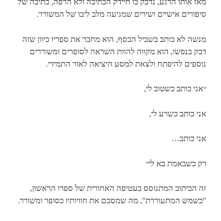
מאז אותו הרגע, נדבק בו חיידק הכתיבה ולא הרפה, כתיבה של
סיפורים אישיים ושירים שמגיעה מלב ליבו של המשורר.
מנשה לא כותב בשביל הכסף, הוא מחבר את ספריו כיוון שזה
דבק בנפשו, הוא מקווה להוות השראה לסופרים ומשוררים
נוספים להיפתח ולצאת למסע היציאה לאור התמידי.
״אני כותב כשטוב לי,
אני כותב כשרע לי,
אני כותב…
רק כשבאמת בא לי״
זה הכיתוב המתנוסס בעטיפה האחורית של ספרו הראשון,
"כשמש המתעוררת", מה שמסכם את חוויותיו כסופר ומשורר.