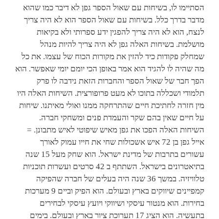
הסתיימו לו, בשיחות עם שאול הספר גפן לא דיבר כמו שהוא
מדבר בדרך כלל. בשיחות עם שאול הספר הוא לא היה צריך
לנצח, הוא לא היה צריך להפגין ידע ספרותי ולא בקיאות
מושלמת. בשיחות האלה גפן לא היה צריך להיות מנהל
שמחלק פקודות כיד להזין את מקורות הכוח של עצמו. את כל
מה שהיה לו להגיד הוא אמר באופן הכי יומם יומי שאפשר. הוא
הפך חבר של שאול הספר והחברות הזאת נידבה לו פרק
תלמודי ושכללה בתוכו לא מעט פרופורצית. השיחות האלה היו
מין חזרה לחתיכת חיים שהתרחקה ממנו ואולי מאיתנו. שיחות
על חיים שאין בהם שקר והעמדת פנים ומשחקי חברה.
השיחות האלה הפכו את גפן מאיש שיפוטי לאיש מתבונן. =
אייל גפן בן 72 איש אשכולות שחי את חייו עמוק לאורך
עשורים בתרבות של מדינת ישראל. הוא שחק מעל 15 שנה
בתיאטרונים בישראל. השתתף ב 42 סרטים ועשרות תוכניות
טלוויזיה. במשך 36 שנה היה בעלים של חברה שהפיקה
קמפיינים שיווקים בארץ ובעולם. הוא הפיק וביים 9 מערכות
בחירות. הוא מנטור עיסקי ושיווקי ויועץ עיסקי לבחירים
בתעשיה. הוא הציג 17 תערוכת ציור בארץ ובעולם. בימים