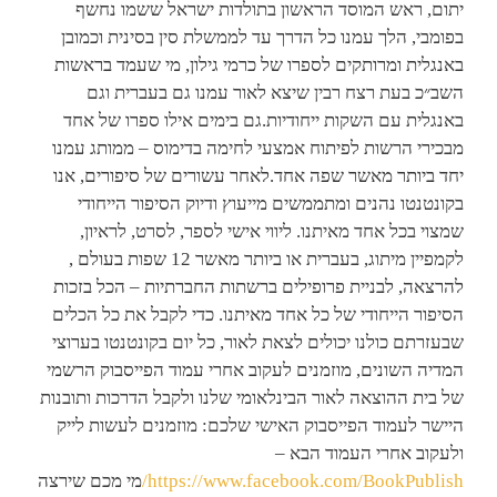
יתום, ראש המוסד הראשון בתולדות ישראל ששמו נחשף
בפומבי, הלך עמנו כל הדרך עד לממשלת סין בסינית וכמובן
באנגלית ומרותקים לספרו של כרמי גילון, מי שעמד בראשות
השב״כ בעת רצח רבין שיצא לאור עמנו גם בעברית וגם
באנגלית עם השקות ייחודיות.גם בימים אילו ספרו של אחד
מבכירי הרשות לפיתוח אמצעי לחימה בדימוס – ממותג עמנו
יחד ביותר מאשר שפה אחד.לאחר עשורים של סיפורים, אנו
בקונטנטו נהנים ומתממשים מייעוץ ודיוק הסיפור הייחודי
שמצוי בכל אחד מאיתנו. ליווי אישי לספר, לסרט, לראיון,
לקמפיין מיתוג, בעברית או ביותר מאשר 12 שפות בעולם ,
להרצאה, לבניית פרופילים ברשתות החברתיות – הכל בזכות
הסיפור הייחודי של כל אחד מאיתנו. כדי לקבל את כל הכלים
שבעזרתם כולנו יכולים לצאת לאור, כל יום בקונטנטו בערוצי
המדיה השונים, מוזמנים לעקוב אחרי עמוד הפייסבוק הרשמי
של בית ההוצאה לאור הבינלאומי שלנו ולקבל הדרכות ותובנות
היישר לעמוד הפייסבוק האישי שלכם: מוזמנים לעשות לייק
ולעקוב אחרי העמוד הבא –
https://www.facebook.com/BookPublish/
מי מכם שירצה