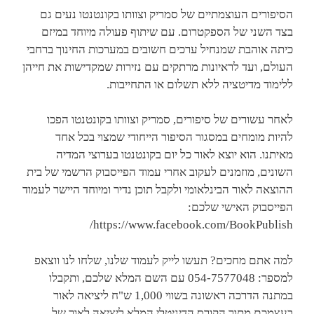
הסיפורים העוצמתיים של סמריק וצוותו בקונטנטו נעים גם
בצד השני של הספקטרום. עם שיתוף פעולה מיוחד במיזם
כיתה אוהבת שמנחיל ערכים חשובים במערכות החינוך ברחבי
העולם, ועד לראיונות מרתקים עם נזירות שמקדישות את חייהן
ללימוד מדיטציה ללא תשלום או התחייבות.
לאחר עשורים של סיפורים, סמריק וצוותו בקונטנטו הפכו
להיות מומחים במסגור הסיפור הייחודי שמצוי בכל אחד
מאיתנו. הוא יוצא לאור כל יום בקונטנטו בערוצי המדיה
השונים, מוזמנים לעקוב אחרי עמוד הפייסבוק הרשמי של בית
ההוצאה לאור הבינלאומי ולקבל תוכן נדיר ומיוחד היישר לעמוד
הפייסבוק האישי שלכם:
https://www.facebook.com/BookPublish/
למה אתם מחכים? תעשו לייק לעמוד שלנו, שלחו לנו ווצאפ
למספר: 054-7577048 עם השם המלא שלכם, ותקבלו
במתנה הדרכה ראשונה בשווי 1,000 ש"ח ליציאה לאור
בעצמכם מתוך הקורס הדיגיטלי המלא ליציאה לאור של