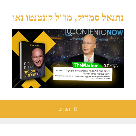
נתנאל סמריק, מו''ל קונטנטו נאו
תפריט