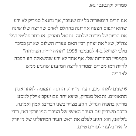
סמריק וקונטנטו נאו.
אנו חווים היסטוריה כל יום שעובר, אך נתנאל סמריק לא ידע
שהוא יתפוס הצצה אחרונה בהחלט לאדם שהרצח שלו שינה
את הכיוון של מדינה שלמה. נתנאל סמריק, אז כתב פוליטי בגלי
צה"ל, שאל את יצחק רבין האם עצרת השלום שארגן בכיכר
מלכי ישראל ב-4 לנובמבר 1995 "תהיה יריית הפתיחה"
בקמפיין הבחירות שלו. אף אחד לא ידע שהשאלה הזו הפכה
להיות רמז מטרים ומטריד לרצח המזעזע שהגיע ממש
לאחריה.
6 שנים לאחר מכן, העיר ניו יורק הרוסה והמומה לאחר אסון
התאומים. נתנאל סמריק, שיצא יחד עם יעקב איילון למסע
מרתק בתפוח הגדול, הגיע מצויד בשני דברים: אמון ואמונה.
ברכב משוריין עם העוזר האישי של הגיבור הניו יורקי דאז, רודי
ג'וליאני, הוא הגיע לצלם את ראש העיר המיתולוגי של ניו יורק
לראיון בלעדי לפריים טיים.