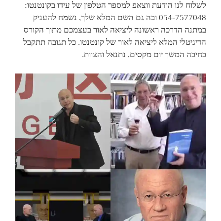
לשלוח לנו הודעת ווצאפ למספר הטלפון של עידו בקונטנטו:
054-7577048 ובה גם השם המלא שלך, נשמח להעניק
במתנה הדרכה ראשונה ליציאה לאור בעצמכם מתוך הקורס
הדיגיטלי המלא ליציאה לאור של קונטנטו. כל תגובה תתקבל
בחיבה המשך יום מקסים, נתנאל והצוות.