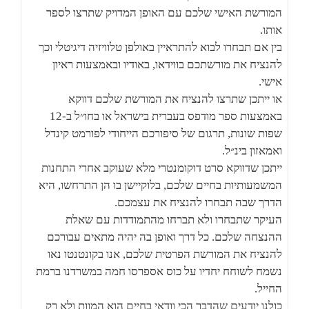
המורשת האישי שלכם עם האופן המדויק שתרצו לספר
אותו.
בין אם תבחרו לבוא להתראיין באולפן טלוויזיה דיגיטלי וכך
להנציח את מורשתכם בווידאו, באודיו ובאמצעות ראיון
אישי.
או ייתכן שתרצו להנציח את המורשת שלכם דווקא
באמצעות ספר מודפס בעברית בישראל או בחו״ל ב-12
שפות שונות, תרגום של סיפורכם הייחודי לפורמט קינדל
ואמאזון בינ״ל.
ייתכן שדווקא סרט דוקומנטרי מלא שעוקב אחרי התחנות
המשמעותיות בחיים שלכם, בלוקיישן בו הן התרחשו, היא
הדרך שבה תבחרו להנציח את עצמכם.
העיקר שתבחרו ולא תברחו מהתמודדות עם שאלת
ההנצחה שלכם. כל דרך ואופן בה יהיה מתאים עבורכם
להנציח את המורשת הפרטית שלכם, אנו בקונטנטו נאו
נשמח לשוחח יחדיו על כוס אספרסו חמה במשרדנו ברמת
החייל.
כולנו יודעים שהדבר הכי וודאי בחיים הוא המוות ולא רק