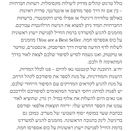
כולל טרגוט קהלים מדויק ליעילות מקסימלית. רשתות חברתיות
– בין אם זה דרך ספר מודפס או אינטרנטי, סדרת ראיונות
באולפן טלוויזיה דיגיטלי או אפילו סרט דוקומנטרי, ברשתות
החברתיות תמיד ניתן למצוא את הנישה הרלוונטית עבורכם.
מוזמנים להגיע למשרדנו ברמת החייל לפגישת ייעוץ ראשונית
על כוס אספרסו חמה. You are a Best Seller! מוזמנים
לשלוח לדף הודעה פרטית דרך הפייסבוק, אינסטגרם, טוויטר
או טיקטוק, ואנו נשמח לסייע לסיפור שלכם לצאת לאור בדרך
המתאימה לו ולכם.
יח״צ. התובנה של קונטנטו נאו להיום – פנו לכלל המדיות,
הישנות והמודרניות, על מנת לספר את סיפורכם לקהל הרחב.
על מנת להגיע לקוראים המדויקים עם הסיפור הייחודי שלכם,
יש לפנות למיתוג ויחסי הציבור המתאימים לסיפורכם ולדרככם.
אנו גאים היום להעלות את אלוף במיל. רן גורן, שהוציא לאור
עמנו את הספר החדש שלו: ״דיווח תוצאות אלפא״ ופורסם
ככתבת שער במוסף ״סוף השבוע״ של מעריב. כמובן גם
בדיגיטל, לינק בתגובה הראשונה. מוזמנים להגיע למשרדנו
ברמת החייל לפגישת ייעוץ ראשונית על כוס אספרסו חמה.