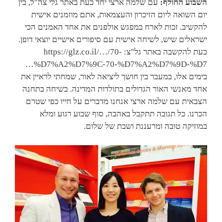
השבוע החולף:
עם שלמה ארצי יחד כעת באתר גלי צה"ל, בין
יום השואה ליום הזיכרון והעצמאות, אתם מוזמנים אישית
להקשיב. זכות לארח במפגש אולפנים את אחד האמנים הכי
ישראלים שיש, לשיחה אישית עם סיפורים אישיים יוצאי דופן.
כעת להקשבה באתר גל"צ: https://glz.co.il/…/70-
%D7%A2%D7%9C-70-%D7%A2%D7%9D-%D7…
בימים אלו, במעבר בין חושך ליציאה לאור, שמחתי לראיין את
אחד מאנשי האור הגדולים בתולדות המדינה. בשיחה בתחנה
הצבאית עם שלמה ארצי אנחנו מדברים על חייו כפי שטרם
הכרנו. כל תגובה תתקבל באהבה, סוף שבוע רגוע ומלא
במוזיקה טובה ומרעננת ושבת של שלום.