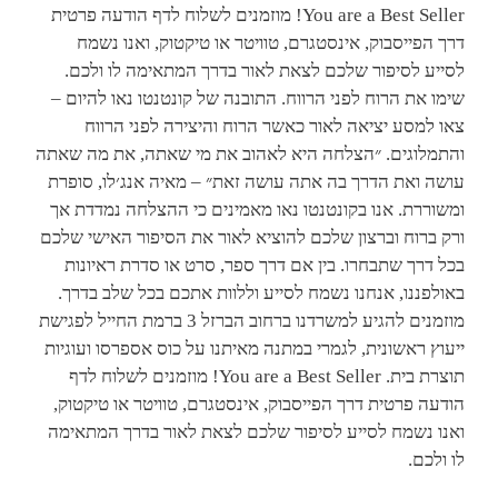
You are a Best Seller! מוזמנים לשלוח לדף הודעה פרטית
דרך הפייסבוק, אינסטגרם, טוויטר או טיקטוק, ואנו נשמח
לסייע לסיפור שלכם לצאת לאור בדרך המתאימה לו ולכם.
שימו את הרוח לפני הרווח. התובנה של קונטנטו נאו להיום –
צאו למסע יציאה לאור כאשר הרוח והיצירה לפני הרווח
והתמלוגים. ״הצלחה היא לאהוב את מי שאתה, את מה שאתה
עושה ואת הדרך בה אתה עושה זאת״ – מאיה אנג׳לו, סופרת
ומשוררת. אנו בקונטנטו נאו מאמינים כי ההצלחה נמדדת אך
ורק ברוח וברצון שלכם להוציא לאור את הסיפור האישי שלכם
בכל דרך שתבחרו. בין אם דרך ספר, סרט או סדרת ראיונות
באולפננו, אנחנו נשמח לסייע וללוות אתכם בכל שלב בדרך.
מוזמנים להגיע למשרדנו ברחוב הברזל 3 ברמת החייל לפגישת
ייעוץ ראשונית, לגמרי במתנה מאיתנו על כוס אספרסו ועוגיות
תוצרת בית. You are a Best Seller! מוזמנים לשלוח לדף
הודעה פרטית דרך הפייסבוק, אינסטגרם, טוויטר או טיקטוק,
ואנו נשמח לסייע לסיפור שלכם לצאת לאור בדרך המתאימה
לו ולכם.