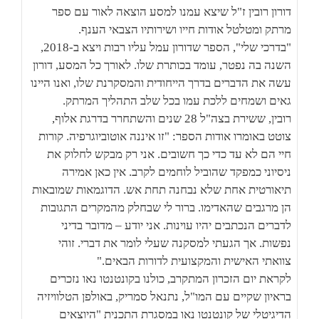
דורון רובין ז"ל שיצא עמנו למסע הוצאה לאור עם ספר
מרתק ומטלטל אודות חייו ושירותיו הצבאי הענף.
"בדרכי שלי", הספר שדורון עמל עליו רבות ויצא ב-2018,
השנה בה נפטר, עומד בכותרת שלו. לאורך כל המסע, דורון
עשה את הדברים בדרך הייחודית והמסקרנת שלו, ואנו היינו
גאים ושמחים ללכת עמו בכל שלב התהליך המרתק.
רובין, ששירת בצה"ל 28 שנים והשתחרר בדרגת אלוף,
צוטט באומרו אודות הספר: "זו איננה אוטוביוגרפיה. קורות
חיי הם לא עד כדי כך חשובים. אני רק מבקש לחלוק את
ניסיוני כמפקד שהוביל לוחמים לקרב. אין כאן אמירה
תיאורטית אחת שלא נבחנה תחת אש. הדוגמאות שמובאות
הן מרגבים שהאדימו. ברור לי שבחלק מהמקרים התגובות
לדברים הנכתבים יהיו עוינות. אני יודע – מדובר בדיני
נפשות. אך הגעתי למסקנה שעלי לומר את דברי. זוהי
צוואתי האישית והמקצועית לדורות הבאים."
לקראת יום הזכרון המתקרב, כולנו בקונטנטו נאו נזכרים
בראיון שקיים עם המו"ל, נתנאל סמריק, באולפן הטלוויזיה
הדיגיטלי של קונטנטו נאו במסגרת התכנית "היוצאים