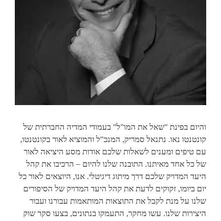
והיום בפינת "שאל את המו"ל" בעמודי המדיה החברתית של
קונטנטו נאו. נתנאל סמריק, המנכ"ל והמוציא לאור בקונטנטו,
עם טיפים ומענים לשאלות שלכם אודות מסע היציאה לאור
של כל אחד מאיתנו. התובנה שלנו להיום – הרכיבו את קהל
היעד המדויק שלכם דרך מיתוג דיגיטלי. אנו, היוצאים לאור כל
יום ביומו, זקוקים לדעת את קהל היעד המדויק של הסיפורים
שלנו על מנת לקבל את התוצאות המותאמות עבורנו ועבור
היצירות שלנו. עשו מחקר, התעמקו בנתונים, בצעו סקר שוק