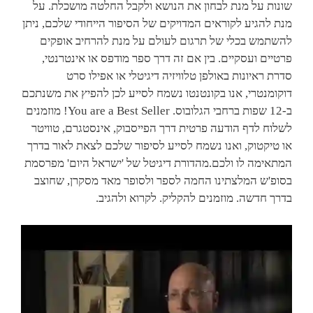
שונות על מנת לבחון את הנושא ולקבל החלטה מושכלת. על
מנת להגיע לקוראים המדויקים של הסיפור הייחודי שלכם, ניתן
להשתמש בכלי של תרגום לעולם על מנת להרחיב אופקים
פרטיים ועסקיים. בין אם זה דרך ספר מודפס או אינטרנטי,
סדרת ראיונות באולפן טלוויזיה דיגיטלי או אפילו סרט
דוקומנטרי, אנו בקונטנטו נשמח לסייע לכן להפיץ את משנתכם
ב-12 שפות ברחבי הגלובוס. You are a Best Seller! מוזמנים
לשלוח לדף הודעה פרטית דרך הפייסבוק, אינסטגרם, טוויטר
או טיקטוק, ואנו נשמח לסייע לסיפור שלכם לצאת לאור בדרך
המתאימה לו ולכם.מהדורת דיגיטל של 'ישראל היום' מפרסמת
בסופ'ש המלצתינו החמה לספר ולסופר מאד מסקרן, שחוצב
בדרך חדשה. מוזמנים להקליק. לקרוא ולהגיב.