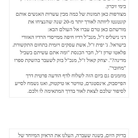
בימי זיכרון.
מצורפות כאן תמונות של כמה מבין עשרות האנשים אותם
קונטנטו ליוותה לאורך יותר מ-20 שנה שהנציחו את
מורשתם כאן טרם עברו אל העולם הבא:
דני נישליס ז"ל, מנכ"ל רדיו חיפה ממייסדי הרדיו האזורי
בישראל. ג' יפית ז"ל, אשת עסקים ויזמית בתחום התקשורת.
פלאטו שרון ז"ל, חבר הכנסת "ומה אתם עשיתם בשביל
מדינה?". יצחק קאול ז"ל, מנכ"ל בזק לשעבר בהשקת ספרו
"מחובר".
מוזמנים גם ביום הזה לשלוח לדף הודעה פרטית דרך
הפייסבוק, אינסטגרם, טוויטר או טיקטוק, ואנו נשמח לסייע
לסיפור שלכם לצאת לאור בדרך המתאימה לו ולכם.
בדיוק היום, בשנה שעברה, העלנו את הראיון המיוחד של