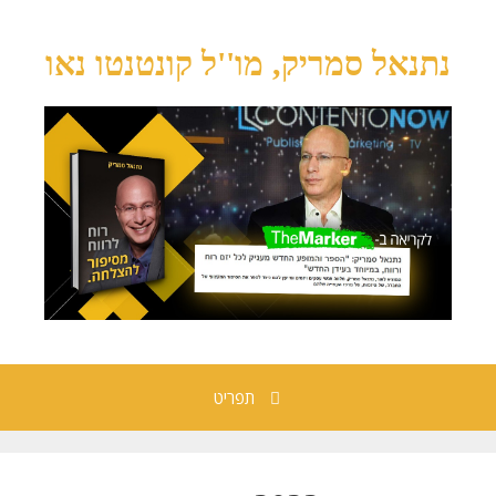
נתנאל סמריק, מו''ל קונטנטו נאו
תפריט