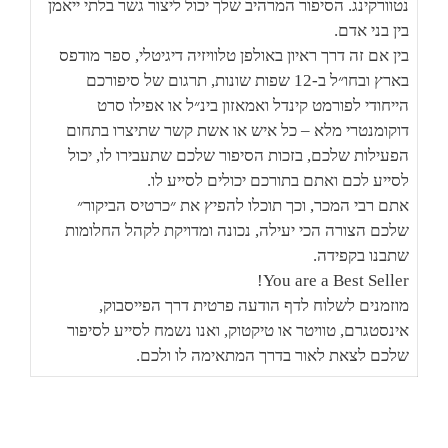
נטוורקינג. הסיפור המרהיב שלך יכול ליצור גשר בלתי ייאמן
בין בני אדם.
בין אם זה דרך ראיון באולפן טלוויזיה דיגיטלי, ספר מודפס
בארץ ובחו״ל ב-12 שפות שונות, תרגום של סיפורכם
הייחודי לפורמט קינדל ואמאזון בינ״ל או אפילו סרט
דוקומנטרי מלא – כל איש או אשת קשר שתיצרו בתחום
הפעילות שלכם, בזכות הסיפור שלכם שתעבירו לו, יכול
לסייע לכם ואתם בתורכם יכולים לסייע לו.
אתם רבי המכר, וכך תוכלו להפיץ את ״כרטיס הביקור״
שלכם הצורה הכי יעילה, נכונה ומדויקת לקהל החלומות
שתבנו בקפידה.
You are a Best Seller!
מוזמנים לשלוח לדף הודעה פרטית דרך הפייסבוק,
אינסטגרם, טוויטר או טיקטוק, ואנו נשמח לסייע לסיפור
שלכם לצאת לאור בדרך המתאימה לו ולכם.