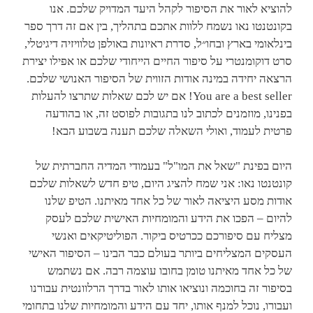
להוציא לאור את הסיפור לקהל היעד המדויק שלכם. אנו
בקונטנטו נאו נשמח ללוות אתכם בתהליך, בין אם זה דרך ספר
בינלאומי בארץ ובחו״ל, סדרת ראיונות באולפן טלוויזיה דיגיטלי,
סרט דוקומנטרי על סיפור החיים הייחודי שלכם או אפילו יצירת
הרצאה יחידה במינה אודות הזווית של הסיפור האנושי שלכם.
You are a best seller! אם יש לכם שאלות שתרצו להעלות
בפנינו, מוזמנים לכתוב לנו בתגובות לפוסט זה, או בהודעה
פרטית לעמוד, ואולי השאלה שלכם תענה בשבוע הבא!
היום בפינת "שאל את המו"ל" בעמודי המדיה החברתית של
קונטנטו נאו: אני שמח להציג היום, טיפ חדש לשאלות שלכם
אודות מסע היציאה לאור של כל אחד מאיתנו. הטיפ שלנו
להיום – הפכו את הידע והמומחיות האישית שלכם לעסק
מצליח עם סיפורכם ככרטיס ביקור. הפוליטיקאים ואנשי
העסקים המצליחים ביותר בעולם כבר הבינו – הסיפור האישי
של כל אחד מאיתנו טומן בחובו עוצמה רבה. אם נשתמש
בסיפור זה בחוכמה ונוציאו אותו לאור בדרך הרלוונטית עבורנו
ועבורו, נוכל למנף אותו, יחד עם הידע והמומחיות שלנו בתחומי