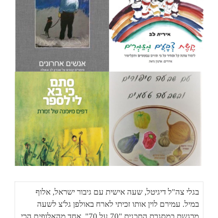
בגלי צה"ל דיגיטל, שעה אישית עם גיבור ישראל, אלוף
במיל. עמירם לוין אותו זכיתי לארח באולפן גל'צ לשעה
מרגשת במסגרת התכנית "70 על 70". אחד מהאלופים הכי