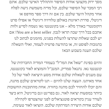
מסך ירוק מקצועי אודות הסיפור והתהליך האישי שלכם. אתם
רבי המכר של הסיפור שלכם, וכל מדיה משמשת גישה לפלח
אחר מקהל היעד שלכם. בין אם זה דרך ספר מודפס או
דיגיטלי, סדרת ראיונות באולפן טלוויזיה דיגיטלי או אפילו סרט
דוקומנטרי באורך מלא – אנו בקונטנטו נאו נשמח לסייע ולוות
אתכם בכל דרך שבה תראו לנכון. You are a best seller! אם
יש לכם שאלות שתרצו להעלות בפנינו, מוזמנים לכתוב לנו
בתגובות לפוסט זה, או בהודעה פרטית לעמוד, ואולי השאלה
שלכם תענה בשבוע הבא!
והיום בפינת "שאל את המו"ל" בעמודי המדיה החברתית של
קונטנטו נאו. נתנאל סמריק, המנכ"ל והמוציא לאור בקונטנטו,
עם מענים לשאלות שלכם אודות מסע היציאה לאור של כל
אחד מאיתנו. העצה שלנו להיום – תנו לקוראים שלכם מתנה,
והם יוכלו להחזיר לכם מתנה בחזרה. אחת מהתובנות החשובות
ביותר במסעות יציאה לאור, גם בפרינט וגם בדיגיטל, היא כיצד
לעורר עניין בקוראים פוטנציאלים לפני שהצטרפו לקהילה
שלכם אודות היצירה המרתקת שלכם. הוציאו לאור טעימה,