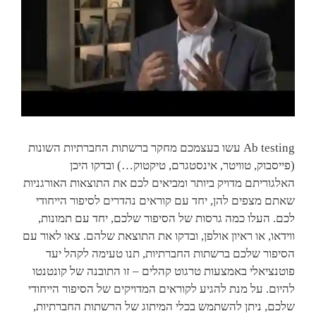
Ab testing עשו בעצמכם מחקר ברשתות החברתיות השונות
(פייסבוק, טוויטר, אינסטגרם, טיקטוק…) ובדקו היכן
האלגוריתם מדויק ביותר ומביאים לכם את התוצאות האורגניות
שאתם מצפים להן, יחד עם קוראים נהדרים לסיפור הייחודי
לכם. העלו כמה גרסות של הסיפור שלכם, יחד עם תמונות,
ווידאו, או ראיון אולפן, ובדקו את התוצאת שלהם. צאו לאור עם
הסיפור שלכם ברשתות החברתיות, תנו טעימה לקהל יעד
פוטנציאלי באמצעות טרגוט קהלים – זו התובנה של קונטנטו
להיום. על מנת להגיע לקוראים המדויקים של הסיפור הייחודי
שלכם, ניתן להשתמש בכלי המיתוג של הרשתות החברתיות,