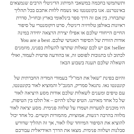
ותשתמשו בחכמה במשאבי המיתוג הדיגיטלי הרבים שנמצאים
באינטרנט. אנו בקונטנטו נאו נשמח ללוות אתכם בכל תהליך
שתבחרו, בין אם זה דרך ספר בינלאומי בארץ ובחו״ל, סדרת
ראיונות באולפן טלוויזיה דיגיטלי, סרט דוקומנטרי על סיפור
החיים הייחודי שלכם או אפילו יצירת הרצאה יחידה במינה
אודות הזווית של הסיפור האנושי שלכם. You are a best
seller! אם יש לכם שאלות שתרצו להעלות בפנינו, מוזמנים
לכתוב לנו בתגובות לפוסט זה, או בהודעה פרטית לעמוד, ואולי
השאלה שלכם תענה בשבוע הבא!
והיום בפינת "שאל את המו"ל" בעמודי המדיה החברתית של
קונטנטו נאו. נתנאל סמריק, המנכ"ל והמוציא לאור בקונטנטו,
עם טיפים ומענים לשאלות שלכם אודות מסע היציאה לאור
של כל אחד מאיתנו. הטיפ שלנו להיום – אל תלכו בין הטיפות,
היו מוכנים לסערות ושמרו על שלווה פנימית. מסע יציאה לאור
מלווה בהרבה רגשות, אמוציות, מהמורות וקשיים. כל אחד יכול
להוציא את הסיפור המיוחד שלו לאור, אך זה תהליך שדורש
סבלנות ושלווה פנימית. מצאו את הדרך האידיאלית עבורכם