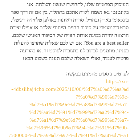
העיסוק הפרטיים שלנו, לתחושת שגשוג והצלחה. אנו
בקונטנטו נאו נשמח ללוות אתכם בתהליך, בין אם זה דרך ספר
בינלאומי בארץ ובחו״ל, סדרת ראיונות באולפן טלוויזיה דיגיטלי,
סרט דוקומנטרי על סיפור החיים הייחודי שלכם או אפילו יצירת
הרצאה יחידה במינה אודות הזווית של הסיפור האנושי שלכם.
You are a best seller! אם יש לכם שאלות שתרצו להעלות
בפנינו, מוזמנים לכתוב לנו בתגובות לפוסט זה, או בהודעה
פרטית לעמוד, ואולי השאלה שלכם תענה בשבוע הבא!
לפרטים נוספים מוזמנים בבקשה –
https://xn-
-4dbsiihaj4cho.com/2025/10/06/%d7%a0%d7%aa%d
7%a0%d7%90%d7%9c-
%d7%a1%d7%9e%d7%a8%d7%99%d7%a7-
%d7%aa%d7%91%d7%99%d7%a2%d7%94-
%d7%a1%d7%9e%d7%a8%d7%99%d7%a7-
%d7%96%d7%9b%d7%94-%d7%91%d7%9b-
500000-%d7%a9%d7%97-%d7%91%d7%a4%d7%a1/