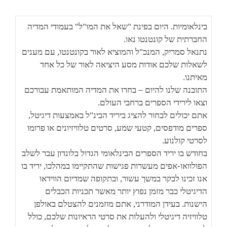
בינלאומיות. היום בפינת "שאל את המו"ל" בעמודי המדיה
החברתית של קונטנטו נאו.
נתנאל סמריק, המנכ"ל והמוציא לאור בקונטנטו, עם מענים
לשאלות שלכם אודות מסע היציאה לאור של כל אחד
מאיתנו.
התובנה שלנו להיום – בחרו את המדיה המותאמת עבורכם
וצאו לירידי הספרים ברחבי העולם.
אתם יכולים לבחור להציג ביריד הבינ"ל באמצעות דיגיטל,
ספרים מודפסים, קטעי שמע, סרטים טלוויזיונים או פרומו
לסרטי קולנוע.
בחודש בו יריד הספרים הבינלאומי הגדול בלונדון עבר לשלב
הפולוואו-אפים מעשרות פגישות שהתקיימו במהלכו, יריד בו
אנו זכינו לבקר במשך עשור, ובתקופה שמדיום הווידאו
הדיגיטלי כבר מזמן נפוץ יותר מאשר תכניות הכבלים
הישנות. בעידן המודרני, אתם מוזמנים להצטלם באולפן
טלוויזיה דיגיטלי ולהעלות את סרטי הראיונות שלכם, כולל