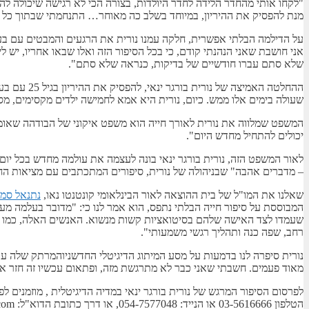
"לקחו אותי מהחדר הלידה לחדר היולדות, בצורה הכי לא רגישה שיכולה ל
מנת להפסיק את ההיריון, במיוחד בשלב כה מאוחר… התנחמתי שבתוך כל סער
על הדילמה הבלתי אפשרית, חלקה עמנו נורית את הרגעים והמבטים עם בע
אני חושבת שאני הנהנתי קודם, כי בכל הסיפור הזה ואלו שבאו אחריו, יש
שלא סתם עברו חודשיים של בדיקות, כנראה שלא סתם".
ההחלטה האמ
שעולה בימים אלו ממש. כיום, נורית היא אמא לחמישה ילדים מקסימים, 
המשפט שמלווה את נורית לאורך חייה הוא משפט איקוני של הבודהה שאומר 
יכולים להתחיל מחדש היום".
לאור המשפט הזה, נורית בורגר ינאי בונה לעצמה את עולמה מחדש בכל יו
– מדברים אהבה" שבניהולה של נורית, סיפורים המתכתבים עם מציאות החי
שאלנו את המו"ל של בית ההוצאה לאור הבינלאומי קונטנטו נאו,
נתנאל סמר
המבוססת על סיפור חייה הבלתי נתפס, הוא אמר לנו כי: "מדובר בעלמה מ
שעמדו לצד האישה שלהם בסיטואציות קשות מנשוא. האנשים האלה, כמו נורי
רחב, שפה כנה ותהליך רגשי משמעותי".
נורית סיפרה לנו בדמעות על מסע המיתוג הדיגיטלי החדשניוהמרתק שלה ע
מאוד פעמים. חשבתי שאני כבר לא מתרגשת מזה, ופתאום עכשיו זה חזר אל
הטלפון 03-5616666 או הנייד: 054-7577048, או דרך כתובת הדוא"ל: Netanel@Contentonow.com