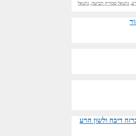
רע
,
נתנאל סמריק תביעה
,
נתנאל
ור