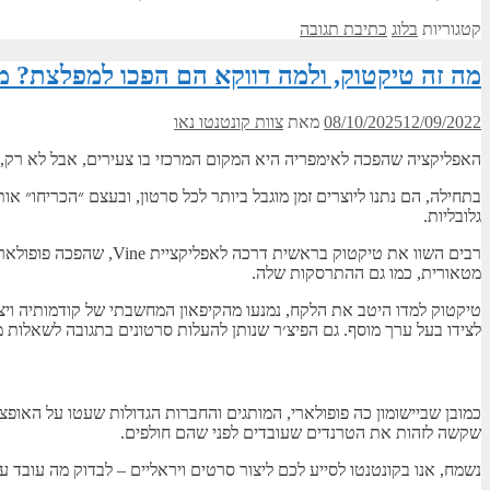
קטגוריות
בלוג
כתיבת תגובה
מה זה טיקטוק, ולמה דווקא הם הפכו למפלצת? 
12/09/2022
08/10/2025
מאת
צוות קונטנטו נאו
האפליקציה שהפכה לאימפריה היא המקום המרכזי בו צעירים, אבל לא רק,
בתחילה, הם נתנו ליוצרים זמן מוגבל ביותר לכל סרטון, ובעצם ״הכריחו״ א
גלובליות.
מטאורית, כמו גם ההתרסקות שלה.
טיקטוק למדו היטב את הלקח, נמנעו מהקיפאון המחשבתי של קודמותיה ויצר
לצידו בעל ערך מוסף. גם הפיצ׳ר שנותן להעלות סרטונים בתגובה לשאלות מ
כמובן שביישומון כה פופולארי, המותגים והחברות הגדולות שעטו על האופ
שקשה לזהות את הטרנדים שעובדים לפני שהם חולפים.
נשמח, אנו בקונטנטו לסייע לכם ליצור סרטים ויראליים – לבדוק מה עובד עב