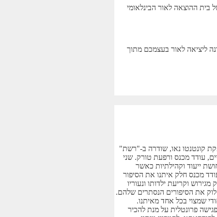
ל בית ההוצאה לאור הבינלאומי
ח להעניק במתנה הדרכה ראשונה ליציאה לאור בעצמכם מתוך
קת קונטנטו נאו, שודרה ב-"רשת"
יים, עודד מכנס ורפעת טורק. שני
שת ייעוד וקהילתיות כאשר
ודד מכנס חלק איתנו את הסיפור
מגירוש וקריעת ילדותו ונעוריו
לחלוק את הסיפורים הנסתרים שלהם.
די שמצוי בכל אחד מאיתנו.
גישה פרונטלית על מנת להכיר