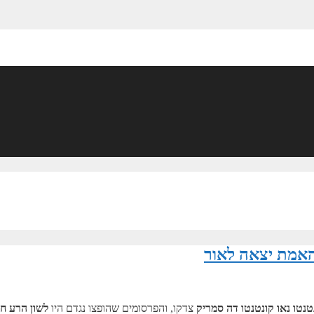
האמת יצאה לאור
טנטו נאו קונטנטו דה סמריק
צדקו, והפרסומים שהופצו נגדם היו
לשון הרע ח