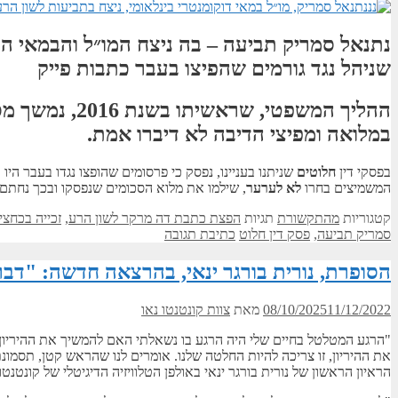
נתנאל סמריק תביעה – בה ניצח ה
מו״ל והבמאי ה
שניהל נגד גורמים שהפיצו בעבר כתבות פייק
ההליך המשפטי, שראשיתו בשנת
2016
, נמשך מ
במלואה ומפיצי הדיבה לא דיברו אמת.
בפסקי דין
חלוטים
שניתנו בעניינו, נפסק כי פרסומים שהופצו נגדו בעבר היו
כ
המשמיצים בחרו
לא לערער
, שילמו את מלוא הסכומים שנפסקו ובכך נחתם 
קטגוריות
מהתקשורת
תגיות
הפצת כתבת דה מרקר לשון הרע
,
זכייה בכחצי 
סמריק תביעה
,
פסק דין חלוט
כתיבת תגובה
הסופרת, נורית בורגר ינאי, בהרצאה חדשה: "דברים ששמרתי בבטן" על 3 ליד
11/12/2022
08/10/2025
מאת
צוות קונטנטו נאו
"הרגע המטלטל בחיים שלי היה הרגע בו נשאלתי האם להמשיך את ההיריון ש
את ההיריון, זו צריכה להיות החלטה שלנו. אומרים לנו שהראש קטן, תס
הראיון הראשון של נורית בורגר ינאי באולפן הטלוויזיה הדיגיטלי של קונטנטו