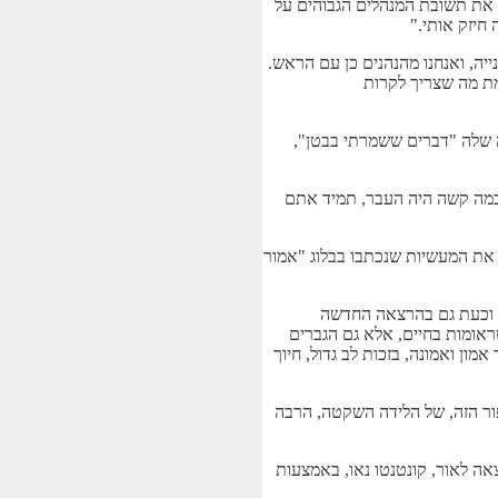
ל את תשובת המנהלים הגבוהים על
חיזק אותי."
ה, ואנחנו מהנהנים כן עם הראש.
מת מה שצריך לקרות
דלת להרצאה החדשה שלה "דברים ששמרתי בבטן",
ד כמה קשה היה העבר, תמיד אתם
 את המעשיות שנכתבו בבלוג "אמור
ות וכעת גם בהרצאה החדשה
ראומות בחיים, אלא גם הגברים
ן ואמונה, בזכות לב גדול, חיוך
פור הזה, של הלידה השקטה, הרבה
לית , מוזמנים לפנות ישירות אל נורית באמצעות הטלפון הנייד: 054-4511812 או ישירות להוצאה לאור, קונטנטו נאו, באמצעות