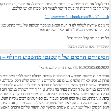
כדי לקבל את כל הכלים שבעזרתם גם אתם יכולים לצאת לאור, כל יום בקונ
שלנו ולקבל הדרכות ותובנות היישר לעמוד הפייסבוק האישי שלכם:
https://www.facebook.com/BookPublish/
הקורס הדיגיטלי המלא ליציאה לאור של קונטנטו.
כל תגובה תתקבל בחיוך גדול
קטגוריות
בלוג
כתיבת תגובה
הסיפורים החמים של קונטנטו מהשבוע החולף – מע
05/09/2022
09/10/2025
מאת
צוות קונטנטו נאו
עודד מכנס ורפעת טורק – הכדורגלנים שנכנסו לכולנו ״ישר ללב״ במסגרת 
ערוץ 2, זכינו לארח אלפי אנשים עם סיפורים מדהימים שלא חלקו מעולם
סיפורים שכוחם בכך שהם הפכו לסמלים הרבה מעבר לכר הדשא ולחובבי הס
התלבשו במדים של הקבוצה בעיר בה נולדו: עודד חורר רשתות במשך רוב הקר
הגול האייקוני ביותר שלו: ״ההקפצה״ הידועה נגד מכבי פתח תקווה. רפעת שי
ביפו. אנו בקונטנטו נאו זכינו וזוכים לעבוד עם ספורטאים רבים מליגת הע
לאחר עשורים של הוצאה לאור של סיפורים בשלל פורמט מדיה, אנו נהנים ומ
המפורסמים ואילו שמרגישים שטרם מימשו את היעוד שלהם ורוצים לאפשר ל