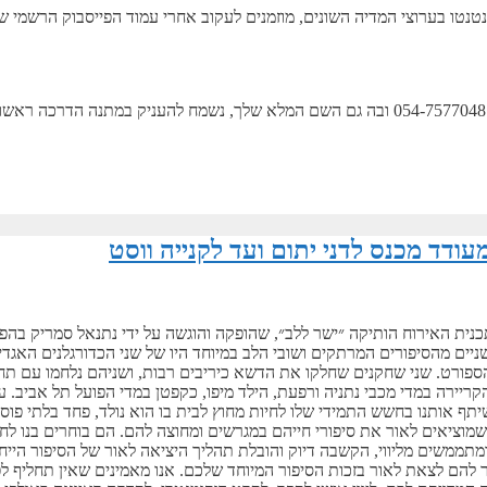
טנטו בערוצי המדיה השונים, מוזמנים לעקוב אחרי עמוד הפייסבוק הרשמי ש
מי מכם שירצה לשלוח לנו הודעת ווצאפ למספר הטלפון של עידו בקונטנטו: 054-7577048 ובה גם השם המלא שלך, נשמ
ודד מכנס לדני יתום ועד לקנייה ווסט
תכנית האירוח הותיקה ״ישר ללב״, שהופקה והוגשה על ידי נתנאל סמריק בהפ
. שניים מהסיפורים המרתקים ושובי הלב במיוחד היו של שני הכדורגלנים האגד
פורט. שני שחקנים שחלקו את הדשא כיריבים רבות, ושניהם נלחמו עם תחו
יירה במדי מכבי נתניה ורפעת, הילד מיפו, כקפטן במדי הפועל תל אביב. ע
תף אותנו בחשש התמידי שלו לחיות מחוץ לבית בו הוא נולד, פחד בלתי פוסק 
ל, שמוציאים לאור את סיפורי חייהם במגרשים ומחוצה להם. הם בוחרים בנו 
תממשים מליווי, הקשבה דיוק והובלת תהליך היציאה לאור של הסיפור הייחו
הם לצאת לאור בזכות הסיפור המיוחד שלכם. אנו מאמינים שאין תחליף לפ