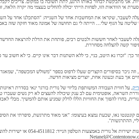
היות. אני מתבקשת לבחור באותו הרגע, לתת תשובה בו במקום. צריכים לקב
ת אי הוודאות הזו, לפחות הייתי יכולה להחליט בעצמי מה יקרה הלאה, זה 
לה לשעבר, שקראו את המחשבות אחד של השנייה: "הסתכלנו אחד על השניי
 לי שליטה על הגוף שלי… הייתה לי גם תחושה של אמונה מאוד חזקה שזה בא
יצה של נורית בורגר ינאי, להפסיק את ההיריון בגיל 25 עם בעלה לשעבר לאחר חששות ולבטים רבים, פותחת את ה
מסיפור קשה להצלחה מסחררת.
כך: "זכרו נא היטב, בניי, כי ללא השתנות דבר אינו קיים. כי לא חשוב ע
ם, וזה ניכר בסיפורים הקצרים שעלו לדפוס בספר "משולש המכשפה", שמאגד
ים אך בעת ובעונה אחת, יוצרים מציאות חדשה.
יק
, על חווית העבודה המשותפת בליווי של נורית בורגר ינאי בסדרת ראיונ
עוררת השראה, אופטימית עם לב ענק שיכולה להעצים לא רק נשים שעברו ט
ת, בחרו להפוך את החוויות הללו לדלק שמניע אותם להמשיך. מבלי לאבד אמו
ם קונטנטו נאו, שכעת נמצא בעיצומו: "אני מאוד מתרגשת, סיפרתי את הסי
יי, ההתרגשות".
לפרסום הסיפור המרגש של נורית בורגר ינאי במדיה הדיגיט