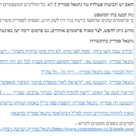
האם יש תביעות פעילות נגד נתנאל סמריק ?
לא. כל ההליכים המשפטיים הס
מ
ה קבעו בתי המשפט
כי פרסומים שונים שהופצו ברשת נגדו היו לשון הרע, ונפסקו לסמריק פיצוי
מדוע ניתן לחפש, לצד מאות פרסומים אוהדים, גם פרסום דיבה ישן באינטר
נתנאל סמריק בתקשורת
"בילינו שעה וחצי ביחד, יממה לפני מותו. לא היה סימן שיקרה משהו" – רשת 3
נתנאל סמריק, קונטנטו נאו: "הספר והמופע החדש מעניק לכל יזם רוח ורוו
״קול הכבוד״ עם נתנאל סמריק – ריקי גל – גלי צה"ל
נתנאל סמריק, קונטנטו נאו: "היציאה לאור מטפלת בגיבור הסיפור ומאפשרת
הריאיון הגנוז של קאזם: "רוצה להוכיח לכולם, בעיקר ערבים, שצריך … – YNET
קונטנטו דה סמריק, נתנאל סמריק: “הפצת ספר בי”ל באמזון ושיווקו ברשתו
מאות לקוחות מוקירים תודה למו"ל הבינלאומי נתנאל סמריק בהוצאה
לפרטים נוספים מוזמנים לקרוא –
https://www.contentonow.co.il/single-post/נתנאל-סמריק-תביעה-ניצחון-מוחלט-של-סמריק-בפסק-דין-חלוט-וזכייתו-בכחצי-מיליון-ש-ח-בקרוב