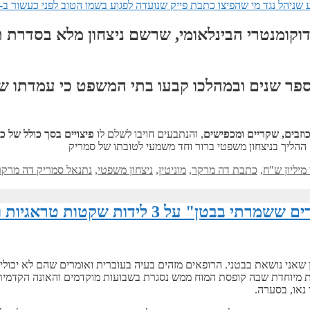
דוקומנטרי הבינלאומי, שרשם
ניצחון מלא בסדרת ת
ספר שנים ובמהלכו קבעו בתי המשפט כי עמדתו ש
וזבים, שקריים ומכפישים
, והנתבעים חויבו לשלם לו
פיצויים בסך כולל של 
ההליך בניצחון משפטי ברור וחד משמעי לטובתו של סמריק
מיליון ש"ח
,
כתבת דה מרקר
,
מוניטין
,
ניצחון משפטי
,
נתנאל סמריק דה מרקר
ות שקטות טראגיות וההתגברות הרגשית
אני נושאת בבטני. הרופאים מזהים בעיה בעוברית ואומרים שהם לא יכולים ל
מונת מיוחדת שבה קופסת המוח ממש נסגרת בשבועות מוקדמים והאונה הקדמ
 נאו, בסערה.