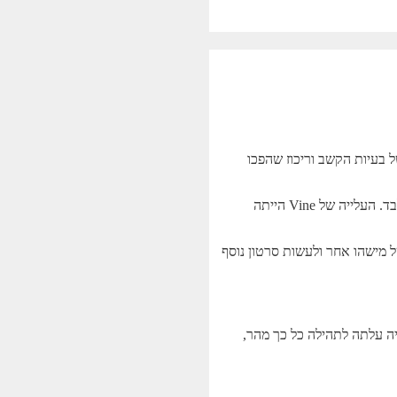
ל בעיות הקשב וריכוז שהפכו
רבים השוו את טיקטוק בראשית דרכה לאפליקציית Vine, שהפכה פופולארית בראשית העשור הקודם כאשר הגבלת הסרטונים שלה הייתה 6 שניות בלבד. העלייה של Vine הייתה
 מישהו אחר ולעשות סרטון נוסף
יה עלתה לתהילה כל כך מהר,