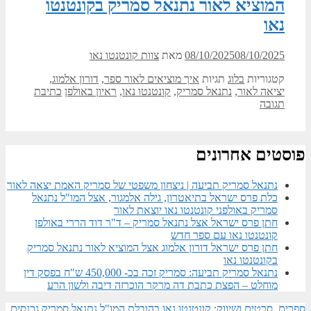
המוציא לאור נתנאל סמריק בקונטנטו
נאו
08/10/2025
08/10/2025
מאת
צוות קונטנטו נאו
קטגוריות
בלוג
תגיות
איך מוציאים לאור ספר
,
דורון אלמוג
,
יציאה לאור
,
נתנאל סמריק
,
קונטנטו נאו
,
ראיון באולפן
כתיבת
תגובה
פוסטים אחרונים
נתנאל סמריק תביעה | ניצחון משפטי של סמריק האמת יצאה לאור
כלת פרס ישראל בתיאטרון, גילה אלמגור, אצל המו"ל נתנאל
סמריק באולפני קונטנטו נאו יוצאת לאור
חתן פרס ישראל אצל נתנאל סמריק – ד"ר דוד הררי באולפן
קונטנטו נאו עם ספר חדש
חתן פרס ישראל דורון אלמוג אצל המוציא לאור נתנאל סמריק
בקונטנטו נאו
נתנאל סמריק תביעה: סמריק זכה בכ- 450,000 ש"ח בפסק דין
מוחלט – הפצת כתבת דה מרקר הוכרזה דיבה ולשון הרע
ספרים, סרטים ושיווק: קונטנטו נאו בהובלת המו"ל נתנאל סמריק נכנסים