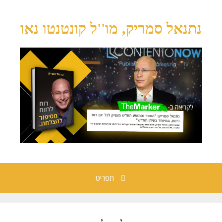
נתנאל סמריק, מו''ל קונטנטו נאו
תפריט