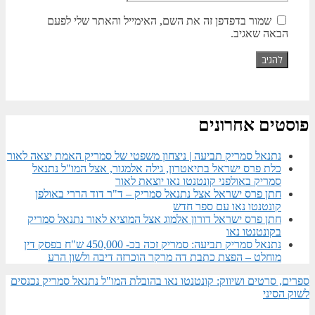
שמור בדפדפן זה את השם, האימייל והאתר שלי לפעם
הבאה שאגיב.
פוסטים אחרונים
נתנאל סמריק תביעה | ניצחון משפטי של סמריק האמת יצאה לאור
כלת פרס ישראל בתיאטרון, גילה אלמגור, אצל המו"ל נתנאל
סמריק באולפני קונטנטו נאו יוצאת לאור
חתן פרס ישראל אצל נתנאל סמריק – ד"ר דוד הררי באולפן
קונטנטו נאו עם ספר חדש
חתן פרס ישראל דורון אלמוג אצל המוציא לאור נתנאל סמריק
בקונטנטו נאו
נתנאל סמריק תביעה: סמריק זכה בכ- 450,000 ש"ח בפסק דין
מוחלט – הפצת כתבת דה מרקר הוכרזה דיבה ולשון הרע
ספרים, סרטים ושיווק: קונטנטו נאו בהובלת המו"ל נתנאל סמריק נכנסים
לשוק הסיני​