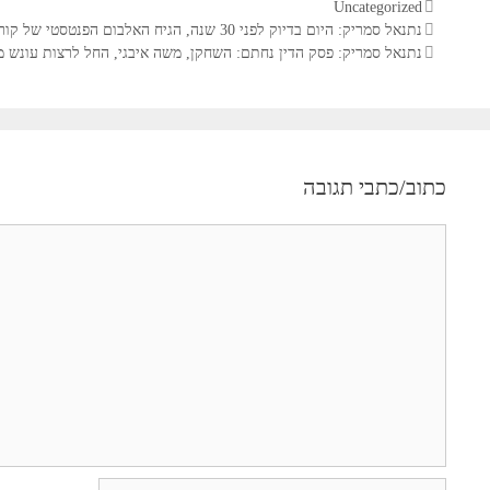
ק
Uncategorized
נ
ט
נתנאל סמריק: היום בדיוק לפני 30 שנה, הגיח האלבום הפנטסטי של קורט קוביין ולהקת "נירוונה", "Nevenmind". אנחנו, בקונטנטו נאו, גם מושפעים מרוח הנעורים.
י
ג
נתנאל סמריק: פסק הדין נחתם: השחקן, משה איבגי, החל לרצות עונש 
ו
ו
ו
ר
ט
י
פ
ו
ו
ת
כתוב/כתבי תגובה
ס
ט
י
ת
ם
ג
ו
ב
ה