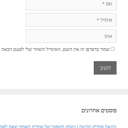
ש
ם
א
י
מ
א
י
ת
י
ר
שמור בדפדפן זה את השם, האימייל והאתר שלי לפעם הבאה ש
ל
פוסטים אחרונים
נתנאל סמריק תביעה | ניצחון משפטי של סמריק האמת יצאה לאור