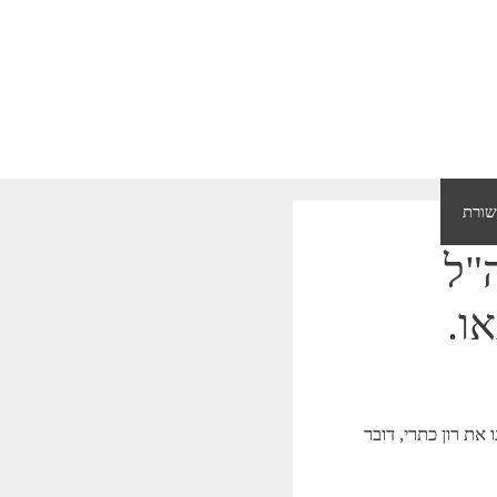
ורת
אודות נתנאל סמריק
"ל
ו.
ולפננו את רון כתרי, דובר