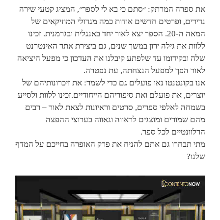
את ספרה המרתק: ״סתם כי בא לי לספר״, המציג קטעי שירה
נדירים, ופרטים חדשים אודות כמה מגדולי המוזיקאים של
המאה ה-20. הספר יצא לאור יחד באנגלית ובגרמנית. זכינו
ללוות את גילה ירון במשך שנים, גם ביצירת אתר האינטרנט
שלה ובקידומו עד שלפתע קיבלנו את העדכון כי מפעל היציאה
לאור הפך למפעל הנצחתה, עת נפטרה.
אנו בקונטנטו נאו פועלים גם כדי לשמר: את זיכרונותיהם של
יוצרים, את פועלם ואת סיפוריהם הייחודיים.זכינו ללוות ולסייע
בשמחה לאלפי ספרים, סרטים וראיונות לצאת לאור – רבים
מהם שמורים ומוצגים לראווה וגאווה בערוצי ההפצה
הרלוונטיים לכל ספר.
מתי תבחרו גם אתם להניח את פרק האופרה בחייכם על המדף
שלנו?