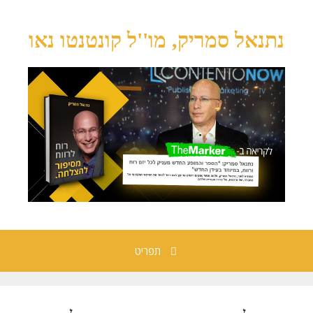
נתנאל סמריק, מו''ל קונטנטו נאו
תפריט