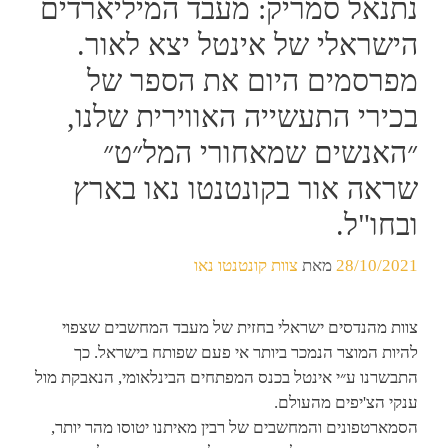
נתנאל סמריק: מעבד המיליארדים
הישראלי של אינטל יצא לאור.
מפרסמים היום את הספר של
בכירי התעשייה האווירית שלנו,
״האנשים שמאחורי המל״ט״
שראה אור בקונטנטו נאו בארץ
ובחו"ל.
28/10/2021
מאת
צוות קונטנטו נאו
צוות מהנדסים ישראלי בחזית של מעבד המחשבים שצפוי
להיות המוצר הנמכר ביותר אי פעם שפותח בישראל. כך
התבשרנו ע״י אינטל בכנס המפתחים הבינלאומי, הנאבקת מול
ענקי הצ'יפים מהעולם.
הסמארטפונים והמחשבים של רבין מאיתנו יטוסו מהר יותר,