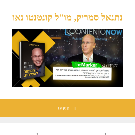
נתנאל סמריק, מו''ל קונטנטו נאו
תפריט