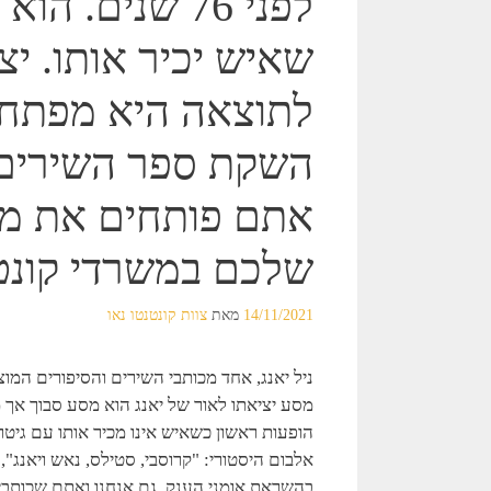
לפני 76 שנים.
שאיש יכיר אותו. יצ
לתוצאה היא מפתח 
השקת ספר השירים 
אתם פותחים את מג
שלכם במשרדי קונטנ
14/11/2021
מאת
צוות קונטנטו נאו
ניל יאנג, אחד מכותבי השירים והסיפורים המוצלח
הופעות ראשון כשאיש אינו מכיר אותו עם גיטר
אלבום היסטורי: "קרוסבי, סטילס, נאש ויאנג"
בהשראת אומני הענק, גם אנחנו ואתם שכותבים