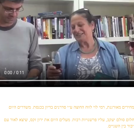
ירים מאורגנת, רמי לוי לווה החוצה ע״י סדרנים בדיון בכנסת. משדרים היום
ום סולם יעקב, עליו פרשנויות רבות. מעלים היום את ירון זקס, שיצא לאור עם
ור בין השניים.