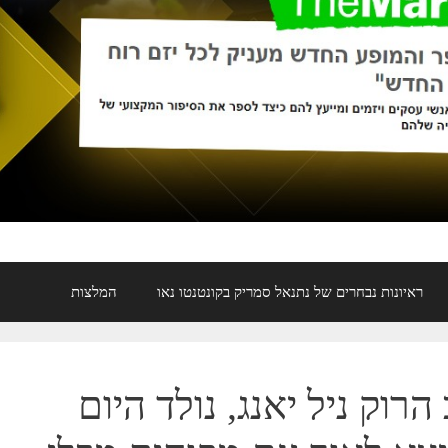
ראיונות נבחרים של נתנאל סמריק בקונטנטו נאו
המלצות
רוק ניל יאנג, נולד היום