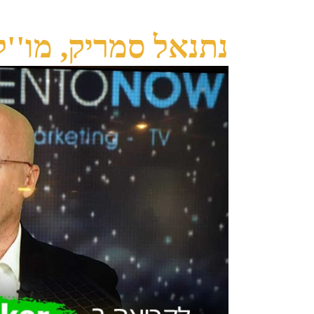
נתנאל סמריק, מו''ל