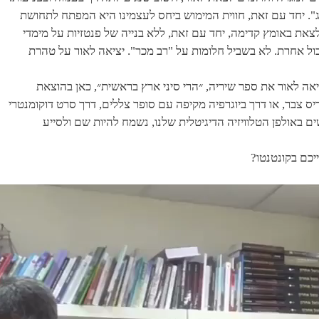
ג". יחד עם זאת, חווית המימוש ביחס לעצמינו היא המפתח לתחושת
ת באומץ קדימה, יחד עם זאת, ללא בנייה של פנטזיות על מימדי
כול אחרת. לא בשביל חלומות על "רב מכר". יציאה לאור על טהרת
יאה לאור את ספר שיריה, ״הרי סיני ארץ בראשית״, כאן בהוצאת
ריס צבר, או דרך ביוגרפיה מקיפה עם סופר צללים, דרך סרט דוקומנטרי
ים באולפן הטלוויזיה הדיגיטלית שלנו, נשמח להיות שם ולסייע
יכם בקונטנטו?