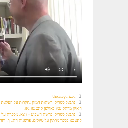
Uncategorized
נתנאל סמריק: רשתות המזון נחקרות על העלאת מח
ריאיון מרתק עמו באולפן קונטנטו נאו.
נתנאל סמריק: פרשת השבוע – ויצא, מספרת על חל
קונטנטו בספר מרתק על טיולים, פרשנות התנ"ך, והחיב