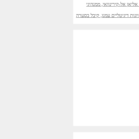
יאן אל-קירינוואי, ממנהיגי
ות דיגיטליים עמנו, קיבל בסערה