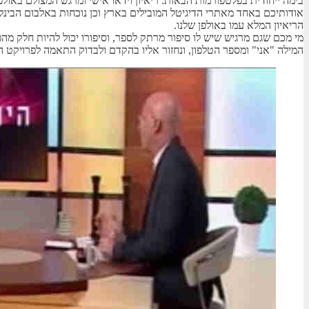
בימה ייחודית בפלטפורמות הבאות: ריאיון וידאו אישי ומרגש המצולם באו
אודותיכם באחד מאתרי הדיגיטל המובילים בארץ וכן נוכחות באלבום הבינלא
הריאיון המלא עמו באולפן שלנו.
מי מכם שגם מרגיש שיש לו סיפור מרתק לספר, וסיפורו יכול להיות חלק מה
המילה "אני" ומספר הטלפון, ונחזור אליו בהקדם ולבדוק התאמה לפרויקט 