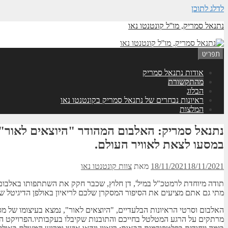
לדלג לתוכן
נתנאל סמריק, מו''ל קונטנטו נאו
תפריט
אודות נתנאל סמריק
מהתקשורת
הבלוג
ראיונות נבחרים של נתנאל סמריק בקונטנטו נאו
המלצות
נתנאל סמריק: האלבום המהודר "היוצאים לאור"
במסעו לצאת לאוויר העולם.
18/11/2021
18/11/2021
מאת
צוות קונטנטו נאו
תודה מיוחדת לרמטכ"ל במיל', דן חלוץ, שכבר חקק את השתתפותו באלבום
מתי גם אתם מציעים את הסיפור המסקרן שלכם לריאיון באולפן הדיגיטל שלנ
האלבום וסרטי הראיונות הבלעדיים, "היוצאים לאור", נמצא בעיצומו של מס
מרתקים על הרגע המטלטל בחייכם והתובנות שקיבלו בעקבותיו.הפרויקט הח