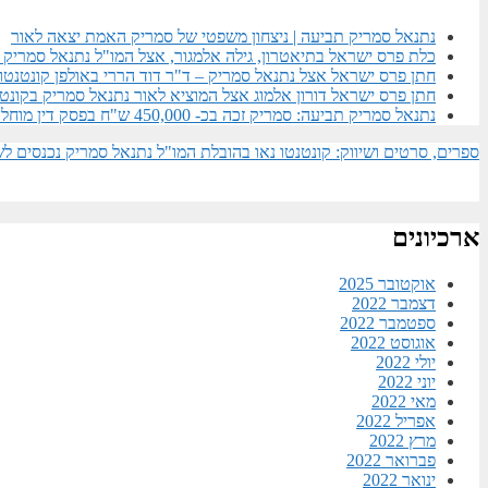
נתנאל סמריק תביעה | ניצחון משפטי של סמריק האמת יצאה לאור
כלת פרס ישראל בתיאטרון, גילה אלמגור, אצל המו"ל נתנאל סמריק ב
חתן פרס ישראל אצל נתנאל סמריק – ד"ר דוד הררי באולפן קונטנטו
חתן פרס ישראל דורון אלמוג אצל המוציא לאור נתנאל סמריק בקונטנ
נתנאל סמריק תביעה: סמריק זכה בכ- 450,000 ש"ח בפסק דין מוחלט – הפצת כתבת דה מרקר הוכרזה דיבה ולשון הרע
ספרים, סרטים ושיווק: קונטנטו נאו בהובלת המו"ל נתנאל סמריק נכנסים לשו
ארכיונים
אוקטובר 2025
דצמבר 2022
ספטמבר 2022
אוגוסט 2022
יולי 2022
יוני 2022
מאי 2022
אפריל 2022
מרץ 2022
פברואר 2022
ינואר 2022