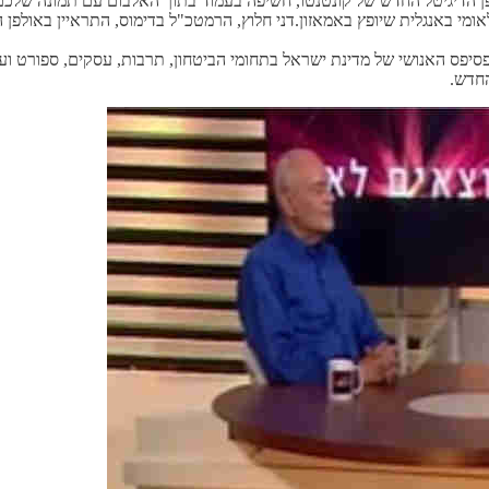
לפן הדיגיטל החדש של קונטנטו, חשיפה בעמוד בתוך האלבום עם תמונה שלכם
ומי באנגלית שיופץ באמאזון.דני חלוץ, הרמטכ"ל בדימוס, התראיין באולפן 
פסיפס האנושי של מדינת ישראל בתחומי הביטחון, תרבות, עסקים, ספורט וע
החדש.