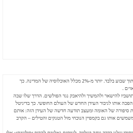
1,000,000 פליטים ויותר נמלטו מאוקראינה תוך שבוע בלבד. יותר מ-2% מכלל האוכלוסיה של המדינה. כך
״ם .
בתושביו להישאר ולהמשיך ולהיאבק נגד הפולשים. הדרך שלו שבה
" הפכה אותו לגיבור העידן החדש של העולם החופשי. כך בדיגיטל
ואת סיפורה של האומה ומעצב תודעה חדשה של העידן הזה: אותם
משים אותו גם בקמפיין הנוכחי מול הטנקים והטילים – הקרב
יחודי שלנו בדרך נוחה ושלווה, לעיתים נאלצים להדוף ״פולשים״: אלו