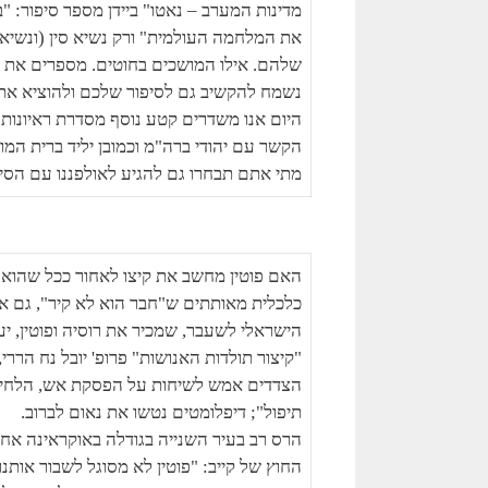
את המלחמה העולמית" ורק נשיא סין (ונשיא
שלהם. אילו המושכים בחוטים. מספרים את הס
נשמח להקשיב גם לסיפור שלכם ולהוציא את 
היום אנו משדרים קטע נוסף מסדרת ראיונות שק
הקשר עם יהודי ברה"מ וכמובן יליד ברית המ
מתי אתם תבחרו גם להגיע לאולפננו עם הס
האם פוטין מחשב את קיצו לאחור ככל שהוא 
כלכלית מאותתים ש"חבר הוא לא קיר", גם אם
הישראלי לשעבר, שמכיר את רוסיה ופוטין, י
"קיצור תולדות האנושות" פרופ' יובל נח הרר
הצדדים אמש לשיחות על הפסקת אש, הלחימה
תיפול"; דיפלומטים נטשו את נאום לברוב.
הרס רב בעיר השנייה בגודלה באוקראינה אח