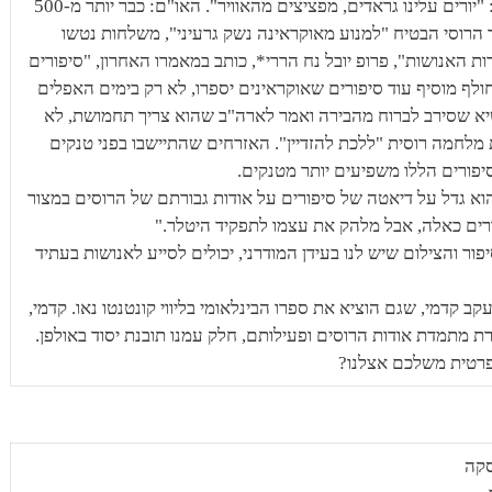
מטוסים רוסיים, אש רוסית כבדה על מריופול: "יורים עלינו גראדים, מפציצים מהאוויר". האו"ם: כבר יותר מ-500
ם. ז'נבה: השר הרוסי הבטיח "למנוע מאוקראינה נשק גרעיני", משלחות נטשו
ת האנושות", פרופ יובל נח הררי*, כותב במאמרו האחרון, "סיפורים
ולף מוסיף עוד סיפורים שאוקראינים יספרו, לא רק בימים האפלים
יא שסירב לברוח מהבירה ואמר לארה"ב שהוא צריך תחמושת, לא
מלחמה רוסית "ללכת להזדיין". האזרחים שהתיישבו בפני טנקים
סיפורים הללו משפיעים יותר מטנקים.
הוא גדל על דיאטה של סיפורים על אודות גבורתם של הרוסים במצור
יפורים כאלה, אבל מלהק את עצמו לתפקיד היטלר."
ור והצילום שיש לנו בעידן המודרני, יכולים לסייע לאנושות בעתיד
עקב קדמי, שגם הוציא את ספרו הבינלאומי בליווי קונטנטו נאו. קדמי,
רת מתמדת אודות הרוסים ופעילותם, חלק עמנו תובנת יסוד באולפן.
פרטית משלכם אצלנו?
סקה