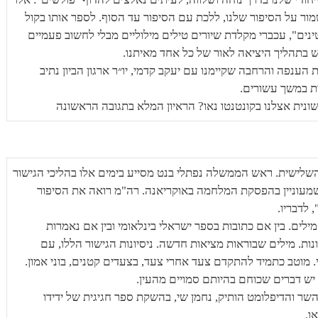
שמור על הסיפור שלנו, ללכת עם הסיפור עד הסוף. לספר אותו בקול
טינים", עכברי מקלדת שיורים טילים מילוליים מבלי לחשוב פעמיים
בתהליך היציאה לאור של כל אחד מאיתנו.
הענפה והרחבה שקיימנו עם יעקב קדמי, יו״ר ארגון הביון נתיב
ת במשך עשורים.
ונית אצלנו בקונטנטו נאו? הראיון המלא בתגובה הראשונה
שלישית. ראש הממשלה נפתלי בנט מסייע בימים אלו בהליכי הגישור
, שמעוניין בהפסקת המלחמה באוקריאנה. רה"מ רואה את הסיפור
 לדבריו.
ילים. בין אם כתובות בספר ישראלי בינלאומי ובין אם נאמרות
ת. מילים שבוראות מציאות חדשה. ניסיונות הגישור הללו, עם
י. מוטב כתמיד להתקדם צעד אחרי צעד, בצעדים קטנים, בוני אמון.
 יש דברים שכוחם בהיותם סמויים מהעין.
שר והדיפלומט הותיק, נחמן שי, בהשקת ספר חגיגית של ידידו
ו.