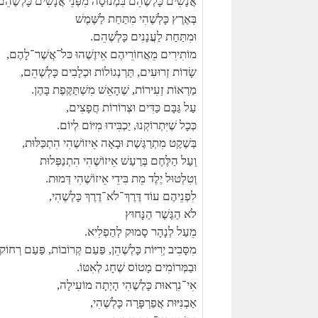
אֲנָשִׁים כָּלְשֶׁהֵם בִּמְנוּסָה מִפְּנֵי אֲנָשִׁים כָּלְשֶׁהֵם
בְּאֶרֶץ כָּלְשֶׁהִי מִתַּחַת לַשֶּׁמֶשׁ
וּמִתַּחַת לַעֲנָנִים כָּלְשֶׁהֵם.
מוֹתִירִים מֵאֲחוֹרֵיהֶם אֵיזֶשֶׁהוּ כּלֹ־אֲשֶׁר־לָהֶם,
שָׂדוֹת זְרוּעִים, תַּרְנְגוֹלוֹת וּכְלָבִים כָּלְשֶׁהֵם,
מַרְאוֹת זְעִירוֹת, שֶׁהָאֵשׁ מִשְׁתַּקֶּפֶת בָּהֶן.
עַל גַּבָּם כַּדִּים וּצְרוֹרוֹת חֲפָצִים,
כְּכָל שֶׁיִּתְרוֹקְנוּ, יַכְבִּידוּ מִיּוֹם לְיוֹם.
בְּשֶׁקֶט מִתְרַגֶּשֶׁת וּבָאָה אֵיזוֹשֶׁהִי הִתְכַּלּוּת,
וְעַל הַלֶּחֶם בְּרַעַשׁ אֵיזוֹשֶׁהִי הִתְנַפְּלוּת
וְטִלְטוּל יֶלֶד מֵת בִּידֵי אֵיזוֹשֶׁהִי דְּמוּת.
לִפְנֵיהֶם עוֹד דֶּרֶךְ־לֹא־דֶרֶךְ כָּלְשֶׁהִי,
לֹא הַגֶּשֶׁר הַנָּחוּץ
מֵעַל לְנָהָר סָמוּק לְהַפְלִיא.
מִסָּבִיב יְרִיּוֹת כָּלְשֶׁהֵן, פַּעַם קְרוֹבוֹת, פַּעַם רְחוֹק
וּבַמְּרוֹמִים מָטוֹס שֶׁחָג לְאִטּוֹ.
אִי־נִרְאוּת כָּלְשֶׁהִי הָיְתָה מוֹעִילָה,
אַבְנִיּוּת אֲפַרְפָּרָה כָּלְשֶׁהִי,