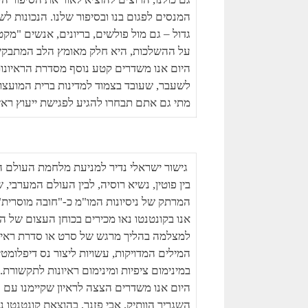
המנסים לפגום בנו ובסיפור שלנו. הנכונות ל
גדול – גם מול פולשים, בריונים, אנשים "מק
על ההשלכות, היא חלק מאומץ הלב המתבקש 
היום אנו משדרים קטע נוסף מסדרת הראיונות 
לשעבר, שעובד בצמוד למדינות ברית המועצו
מתי גם אתם תבחרו להגיע לפגישת ייעוץ ראש
גישור ישראלי נדיר למניעת מלחמת העולם ה
בין פוטין, נשיא רוסיה, לבין העולם המערבי
המרתק של ניסיונות המו"מ כ-"חובה מוסרית",
אנו בקונטנטו נאו מכירים בכוחן העצום של המ
למצלמה בהליך מרגש של סרט או סדרת ראיונו
המילים המדויקות, עשויות ליצור נס דיפלומט
במינימום ציפיות ומינימום ראיונות לתקשורת.
היום אנו משדרים הצצה לראיון שקיימנו עם ה
השגריר הוותיק, אבי פזנר, בהוצאת קונטנטו נא