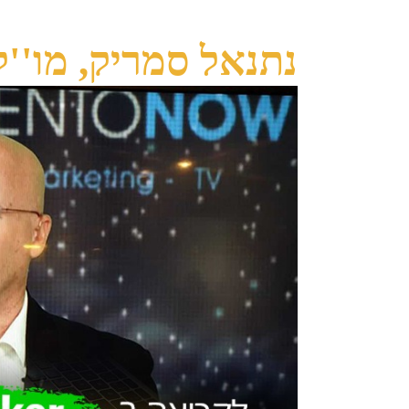
נתנאל סמריק, מו''ל