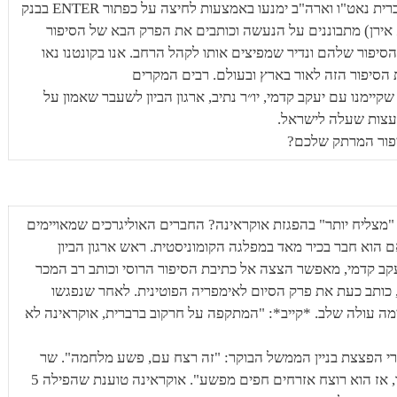
מדינות המערב – נאטו" ביידן מספר סיפור: "ברית נאט"ו וארה"ב ימנעו באמצעות לחיצה על כפתור ENTER בבנק
 אירן) מתבוננים על הנעשה וכותבים את הפרק הבא של הסיפור
יפור שלהם ונדיר שמפיצים אותו לקהל הרחב. אנו בקונטנו נאו
הסיפור הזה לאור בארץ ובעולם. רבים המקרים
יימנו עם יעקב קדמי, יו״ר נתיב, ארגון הביון לשעבר שאמון על
ועצות שעלה לישראל.
יפור המרתק שלכם?
"מצליח יותר" בהפגזת אוקראינה? החברים האוליגרכים שמאויימים
 הוא חבר בכיר מאד במפלגה הקומוניסטית. ראש ארגון הביון
עקב קדמי, מאפשר הצצה אל כתיבת הסיפור הרוסי וכותב רב המכר
י, כותב כעת את פרק הסיום לאימפריה הפוטינית. לאחר שנפגשו
 עולה שלב. *קייב*: "המתקפה על חרקוב ברברית, אוקראינה לא
רי הפצצת בניין הממשל הבוקר: "זה רצח עם, פשע מלחמה". שר
החוץ של קייב: "פוטין לא מסוגל לשבור אותנו, אז הוא רוצח אזרחים חפים מפשע". אוקראינה טוענת שהפילה 5