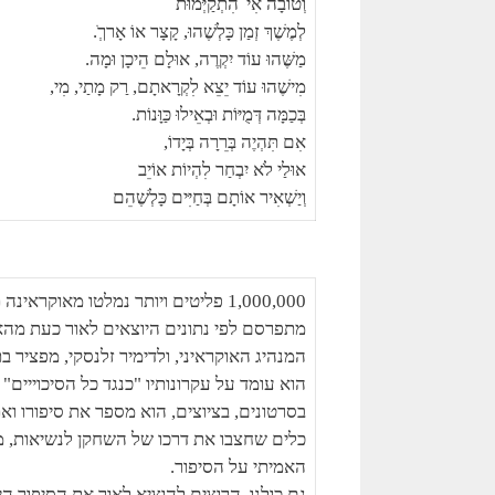
וְטוֹבָה אִי־הִתְקַיְּמוּת
לְמֶשֶׁךְ זְמַן כָּלְשֶׁהוּ, קָצָר אוֹ אָרךְֹ.
מַשֶּׁהוּ עוֹד יִקְרֶה, אוּלָם הֵיכָן וּמָה.
מִישֶׁהוּ עוֹד יֵצֵא לִקְרָאתָם, רַק מָתַי, מִי,
בְּכַמָּה דְּמֻיּוֹת וּבְאֵילוּ כַּוָּנוֹת.
אִם תִּהְיֶה בְּרֵרָה בְּיָדוֹ,
אוּלַי לֹא יִבְחַר לִהְיוֹת אוֹיֵב
וְיַשְׁאִיר אוֹתָם בְּחַיִּים כָּלְשֶׁהֵם
מתפרסם לפי נתונים היוצאים לאור כעת מהאו
המנהיג האוקראיני, ולדימיר זלנסקי, מפציר 
הוא עומד על עקרונותיו "כנגד כל הסיכוייים
בסרטונים, בציוצים, הוא מספר את סיפורו 
כלים שחצבו את דרכו של השחקן לנשיאות, מש
האמיתי על הסיפור.
גם כולנו, הרוצים להוציא לאור את הסיפור הי