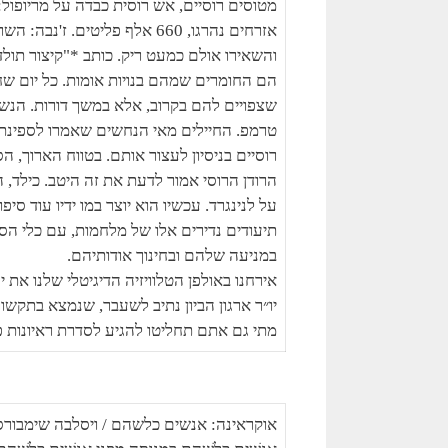
אזרחים נהרגו, 660 אלף פליטי
והשאירו אולם כמעט ריק. כותב *"קיצור תולדו
הם החומרים שמהם בנויות אומות. כל יום שח
שצפויים להם בקרוב, אלא במשך דורות. הנש
טרמפ. החיילים מאי הנחשים שאמרו לספינת 
רוסיים בניסיון לעצור אותם. בטווח הארוך, ה
הרודן הרוסי אמור לדעת את זה היטב. כילד, 
על לנינגרד. עכשיו הוא יוצר במו ידיו עוד ס
תיעודים נדירים אלו של מלחמות, עם כלי הסיפ
במניעה שלהם ובחינוך אודותיהם.
אירחנו באולפן הטלוויזיה הדיגיטלי שלנו את י
יו״ר ארגון הביון נתיב לשעבר, שנמצא בתקשו
מתי גם אתם תחליטו להגיע לסדרת ראיונות 
אוקראינה: אנשים כלשהם / ויסלבה שימבור