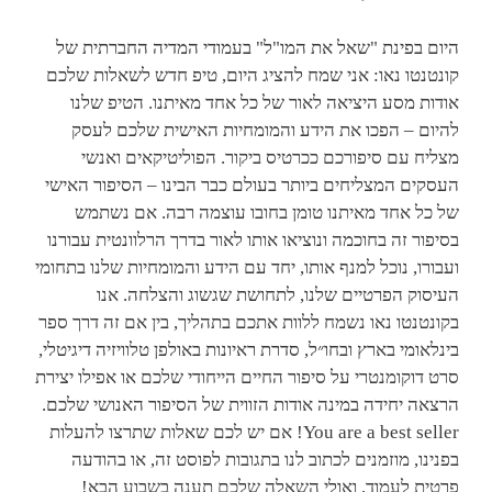
היום בפינת "שאל את המו"ל" בעמודי המדיה החברתית של
קונטנטו נאו: אני שמח להציג היום, טיפ חדש לשאלות שלכם
אודות מסע היציאה לאור של כל אחד מאיתנו. הטיפ שלנו
להיום – הפכו את הידע והמומחיות האישית שלכם לעסק
מצליח עם סיפורכם ככרטיס ביקור. הפוליטיקאים ואנשי
העסקים המצליחים ביותר בעולם כבר הבינו – הסיפור האישי
של כל אחד מאיתנו טומן בחובו עוצמה רבה. אם נשתמש
בסיפור זה בחוכמה ונוציאו אותו לאור בדרך הרלוונטית עבורנו
ועבורו, נוכל למנף אותו, יחד עם הידע והמומחיות שלנו בתחומי
העיסוק הפרטיים שלנו, לתחושת שגשוג והצלחה. אנו
בקונטנטו נאו נשמח ללוות אתכם בתהליך, בין אם זה דרך ספר
בינלאומי בארץ ובחו״ל, סדרת ראיונות באולפן טלוויזיה דיגיטלי,
סרט דוקומנטרי על סיפור החיים הייחודי שלכם או אפילו יצירת
הרצאה יחידה במינה אודות הזווית של הסיפור האנושי שלכם.
You are a best seller! אם יש לכם שאלות שתרצו להעלות
בפנינו, מוזמנים לכתוב לנו בתגובות לפוסט זה, או בהודעה
פרטית לעמוד, ואולי השאלה שלכם תענה בשבוע הבא!