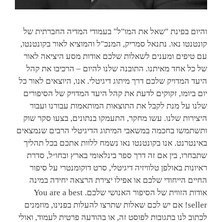
והיום בפינת "שאל את המו"ל" בעמודי המדיה החברתית של
קונטנטו נאו. נתנאל סמריק, המנכ"ל והמוציא לאור בקונטנטו,
עם טיפים ומענים לשאלות שלכם אודות מסע היציאה לאור
של כל אחד מאיתנו. התובנה שלנו להיום – הרכיבו את קהל
היעד המדויק שלכם דרך מיתוג דיגיטלי. אנו, היוצאים לאור כל
יום ביומו, זקוקים לדעת את קהל היעד המדויק של הסיפורים
שלנו על מנת לקבל את התוצאות המותאמות עבורנו ועבור
היצירות שלנו. עשו מחקר, התעמקו בנתונים, בצעו סקר שוק
ותשתמשו בחכמה במשאבי המיתוג הדיגיטלי הרבים שנמצאים
באינטרנט. אנו בקונטנטו נאו נשמח ללוות אתכם בכל תהליך
שתבחרו, בין אם זה דרך ספר בינלאומי בארץ ובחו״ל, סדרת
ראיונות באולפן טלוויזיה דיגיטלי, סרט דוקומנטרי על סיפור
החיים הייחודי שלכם או אפילו יצירת הרצאה יחידה במינה
אודות הזווית של הסיפור האנושי שלכם. You are a best
seller! אם יש לכם שאלות שתרצו להעלות בפנינו, מוזמנים
לכתוב לנו בתגובות לפוסט זה, או בהודעה פרטית לעמוד, ואולי