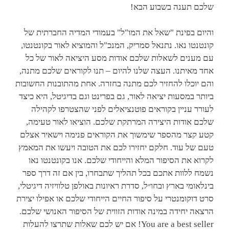
שלכם תענה בשבוע הבא!
והיום בפינת "שאל את המו"ל" בעמודי המדיה החברתית של
קונטנטו נאו. נתנאל סמריק, המנכ"ל והמוציא לאור בקונטנטו,
עם מענים לשאלות שלכם אודות מסע היציאה לאור של כל
אחד מאיתנו. העצה שלנו להיום – תנו לקוראים שלכם מתנה,
והם יוכלו להחזיר לכם מתנה בחזרה. אחת מהתובנות החשובות
ביותר במסעות יציאה לאור, גם בפרינט וגם בדיגיטל, היא כיצד
לעורר עניין בקוראים פוטנציאלים לפני שהצטרפו לקהילה
שלכם אודות היצירה המרתקת שלכם. הוציאו לאור טעימה,
קטע קצר מהספר שימשוך את הקוראים פנימה וישאיר אצלם
טעם של עוד. חלקם יחזירו לכם את הטובה ויעשו את המאמץ
לקרוא את הסיפור המלא והייחודי שלכם. אנו בקונטנטו נאו
נשמח ללוות אתכם בכל תהליך שתבחרו, בין אם זה דרך ספר
בינלאומי בארץ ובחו״ל, סדרת ראיונות באולפן טלוויזיה דיגיטלי,
סרט דוקומנטרי על סיפור החיים הייחודי שלכם או אפילו יצירת
הרצאה יחידה במינה אודות הזווית של הסיפור האנושי שלכם.
You are a best seller! אם יש לכם שאלות שתרצו להעלות