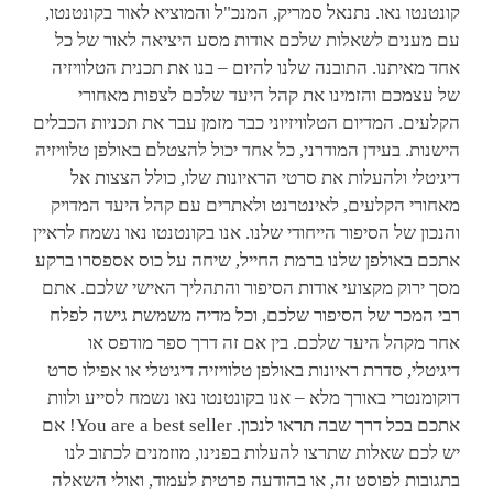
קונטנטו נאו. נתנאל סמריק, המנכ"ל והמוציא לאור בקונטנטו,
עם מענים לשאלות שלכם אודות מסע היציאה לאור של כל
אחד מאיתנו. התובנה שלנו להיום – בנו את תכנית הטלוויזיה
של עצמכם והזמינו את קהל היעד שלכם לצפות מאחורי
הקלעים. המדיום הטלוויזיוני כבר מזמן עבר את תכניות הכבלים
הישנות. בעידן המודרני, כל אחד יכול להצטלם באולפן טלוויזיה
דיגיטלי ולהעלות את סרטי הראיונות שלו, כולל הצצות אל
מאחורי הקלעים, לאינטרנט ולאתרים עם קהל היעד המדויק
והנכון של הסיפור הייחודי שלנו. אנו בקונטנטו נאו נשמח לראיין
אתכם באולפן שלנו ברמת החייל, שיחה על כוס אספסרו ברקע
מסך ירוק מקצועי אודות הסיפור והתהליך האישי שלכם. אתם
רבי המכר של הסיפור שלכם, וכל מדיה משמשת גישה לפלח
אחר מקהל היעד שלכם. בין אם זה דרך ספר מודפס או
דיגיטלי, סדרת ראיונות באולפן טלוויזיה דיגיטלי או אפילו סרט
דוקומנטרי באורך מלא – אנו בקונטנטו נאו נשמח לסייע ולוות
אתכם בכל דרך שבה תראו לנכון. You are a best seller! אם
יש לכם שאלות שתרצו להעלות בפנינו, מוזמנים לכתוב לנו
בתגובות לפוסט זה, או בהודעה פרטית לעמוד, ואולי השאלה