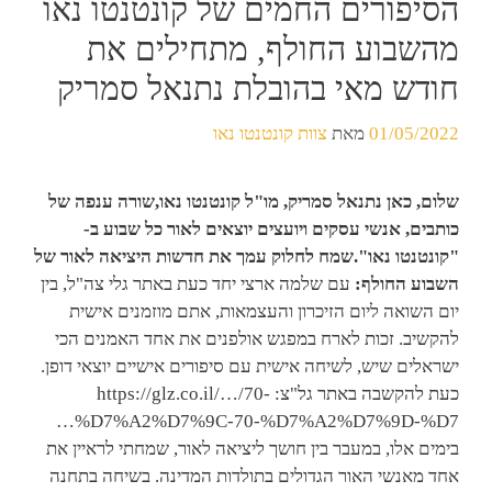
הסיפורים החמים של קונטנטו נאו
מהשבוע החולף, מתחילים את
חודש מאי בהובלת נתנאל סמריק
01/05/2022
מאת
צוות קונטנטו נאו
שלום, כאן נתנאל סמריק, מו"ל קונטנטו נאו,
שורה ענפה של
כותבים, אנשי עסקים ויועצים יוצאים לאור כל שבוע ב-
"קונטנטו נאו".
שמח לחלוק עמך את חדשות היציאה לאור של
השבוע החולף:
עם שלמה ארצי יחד כעת באתר גלי צה"ל, בין
יום השואה ליום הזיכרון והעצמאות, אתם מוזמנים אישית
להקשיב. זכות לארח במפגש אולפנים את אחד האמנים הכי
ישראלים שיש, לשיחה אישית עם סיפורים אישיים יוצאי דופן.
כעת להקשבה באתר גל"צ: https://glz.co.il/…/70-
%D7%A2%D7%9C-70-%D7%A2%D7%9D-%D7…
בימים אלו, במעבר בין חושך ליציאה לאור, שמחתי לראיין את
אחד מאנשי האור הגדולים בתולדות המדינה. בשיחה בתחנה