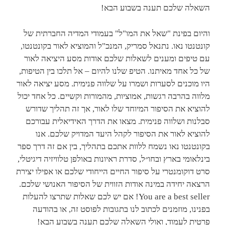
השאלה שלכם תענה בשבוע הבא!
והיום בפינת "שאל את המו"ל" בעמודי המדיה החברתית של
קונטנטו נאו. נתנאל סמריק, המנכ"ל והמוציא לאור בקונטנטו,
עם טיפים ומענים לשאלות שלכם אודות מסע היציאה לאור
של כל אחד מאיתנו. הטיפ שלנו להיום – אל תלכו בין הטיפות,
היו מוכנים לסערות ושמרו על שלווה פנימית. מסע יציאה לאור
מלווה בהרבה רגשות, אמוציות, מהמורות וקשיים. כל אחד יכול
להוציא את הסיפור המיוחד שלו לאור, אך זה תהליך שדורש
סבלנות ושלווה פנימית. מצאו את הדרך האידיאלית עבורכם
להוציא לאור את הסיפור לקהל היעד המדויק שלכם. אנו
בקונטנטו נאו נשמח ללוות אתכם בתהליך, בין אם זה דרך ספר
בינלאומי בארץ ובחו״ל, סדרת ראיונות באולפן טלוויזיה דיגיטלי,
סרט דוקומנטרי על סיפור החיים הייחודי שלכם או אפילו יצירת
הרצאה יחידה במינה אודות הזווית של הסיפור האנושי שלכם.
You are a best seller! אם יש לכם שאלות שתרצו להעלות
בפנינו, מוזמנים לכתוב לנו בתגובות לפוסט זה, או בהודעה
פרטית לעמוד, ואולי השאלה שלכם תענה בשבוע הבא!