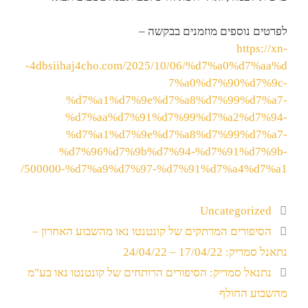
לפרטים נוספים מוזמנים בבקשה –
https://xn-
-4dbsiihaj4cho.com/2025/10/06/%d7%a0%d7%aa%d
7%a0%d7%90%d7%9c-
%d7%a1%d7%9e%d7%a8%d7%99%d7%a7-
%d7%aa%d7%91%d7%99%d7%a2%d7%94-
%d7%a1%d7%9e%d7%a8%d7%99%d7%a7-
%d7%96%d7%9b%d7%94-%d7%91%d7%9b-
500000-%d7%a9%d7%97-%d7%91%d7%a4%d7%a1/
Uncategorized
הסיפורים המרתקים של קונטנטו נאו מהשבוע האחרון –
נתאנל סמריק: 17/04/22 – 24/04/22
נתנאל סמריק: הסיפורים הרותחים של קונטנטו נאו בע"מ
מהשבוע החולף