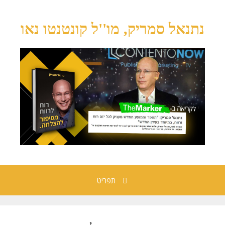
נתנאל סמריק, מו''ל קונטנטו נאו
תפריט