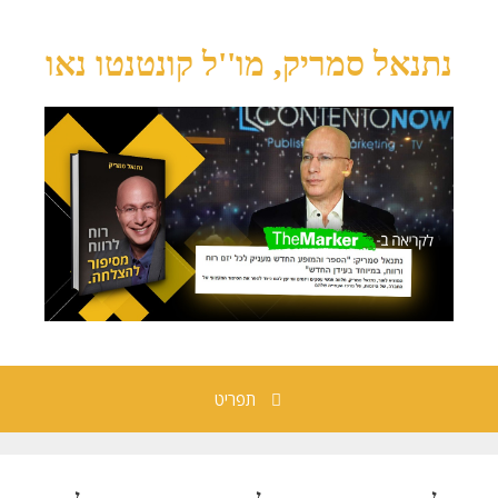
נתנאל סמריק, מו''ל קונטנטו נאו
תפריט